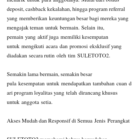
deposit, cashback kekalahan, hingga program referral
yang memberikan keuntungan besar bagi mereka yang
mengajak teman untuk bermain. Selain itu,
pemain yang aktif juga memiliki kesempatan
untuk mengikuti acara dan promosi eksklusif yang
diadakan secara rutin oleh tim SULETOTO2.
Semakin lama bermain, semakin besar
pula kesempatan untuk mendapatkan tambahan cuan d
ari program loyalitas yang telah dirancang khusus
untuk anggota setia.
Akses Mudah dan Responsif di Semua Jenis Perangkat
SULETOTO2 memahami bahwa kemudahan