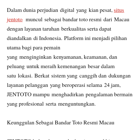
Dalam dunia perjudian digital yang kian pesat,
situs
jentoto
muncul sebagai bandar toto resmi dari Macau
dengan layanan taruhan berkualitas serta dapat
diandalkan di Indonesia. Platform ini menjadi pilihan
utama bagi para pemain
yang menginginkan kenyamanan, keamanan, dan
peluang untuk meraih kemenangan besar dalam
satu lokasi. Berkat sistem yang canggih dan dukungan
layanan pelanggan yang beroperasi selama 24 jam,
JENTOTO mampu menghadirkan pengalaman bermain
yang profesional serta menguntungkan.
Keunggulan Sebagai Bandar Toto Resmi Macau