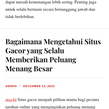
dapat meraih kemenangan lebih sering. Penting juga
untuk selalu bermain secara bertanggung jawab dan
tidak berlebihan.
Bagaimana Mengetahui Situs
Gacor yang Selalu
Memberikan Peluang
Menang Besar
ADMIN
DECEMBER 13, 2025
atas4d
Situs gacor menjadi pilihan utama bagi pecinta
taruhan online yang menginginkan peluang menang