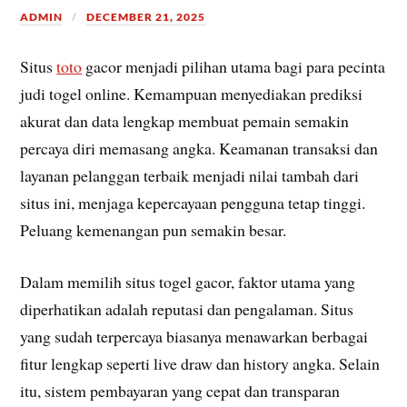
ADMIN
DECEMBER 21, 2025
Situs
toto
gacor menjadi pilihan utama bagi para pecinta
judi togel online. Kemampuan menyediakan prediksi
akurat dan data lengkap membuat pemain semakin
percaya diri memasang angka. Keamanan transaksi dan
layanan pelanggan terbaik menjadi nilai tambah dari
situs ini, menjaga kepercayaan pengguna tetap tinggi.
Peluang kemenangan pun semakin besar.
Dalam memilih situs togel gacor, faktor utama yang
diperhatikan adalah reputasi dan pengalaman. Situs
yang sudah terpercaya biasanya menawarkan berbagai
fitur lengkap seperti live draw dan history angka. Selain
itu, sistem pembayaran yang cepat dan transparan