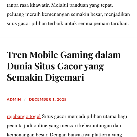
tanpa rasa khawatir. Melalui panduan yang tepat,
peluang meraih kemenangan semakin besar, menjadikan
situs gacor pilihan terbaik untuk semua pemain taruhan.
Tren Mobile Gaming dalam
Dunia Situs Gacor yang
Semakin Digemari
ADMIN
DECEMBER 1, 2025
rajabango togel
Situs gacor menjadi pilihan utama bagi
pecinta judi online yang mencari keberuntungan dan
kemenangan besar. Dengan banyaknya platform yang