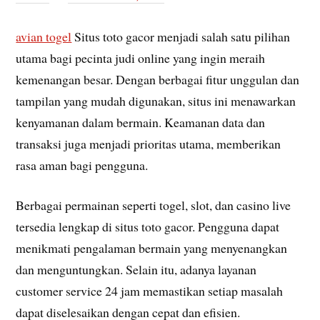
avian togel
Situs toto gacor menjadi salah satu pilihan
utama bagi pecinta judi online yang ingin meraih
kemenangan besar. Dengan berbagai fitur unggulan dan
tampilan yang mudah digunakan, situs ini menawarkan
kenyamanan dalam bermain. Keamanan data dan
transaksi juga menjadi prioritas utama, memberikan
rasa aman bagi pengguna.
Berbagai permainan seperti togel, slot, dan casino live
tersedia lengkap di situs toto gacor. Pengguna dapat
menikmati pengalaman bermain yang menyenangkan
dan menguntungkan. Selain itu, adanya layanan
customer service 24 jam memastikan setiap masalah
dapat diselesaikan dengan cepat dan efisien.