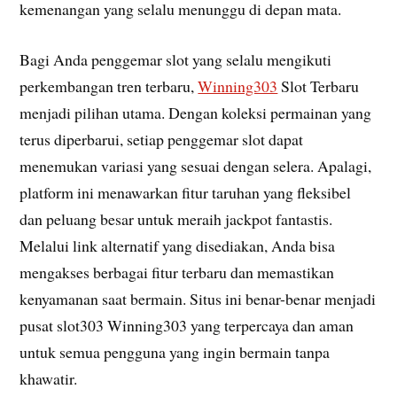
kemenangan yang selalu menunggu di depan mata.
Bagi Anda penggemar slot yang selalu mengikuti
perkembangan tren terbaru,
Winning303
Slot Terbaru
menjadi pilihan utama. Dengan koleksi permainan yang
terus diperbarui, setiap penggemar slot dapat
menemukan variasi yang sesuai dengan selera. Apalagi,
platform ini menawarkan fitur taruhan yang fleksibel
dan peluang besar untuk meraih jackpot fantastis.
Melalui link alternatif yang disediakan, Anda bisa
mengakses berbagai fitur terbaru dan memastikan
kenyamanan saat bermain. Situs ini benar-benar menjadi
pusat slot303 Winning303 yang terpercaya dan aman
untuk semua pengguna yang ingin bermain tanpa
khawatir.