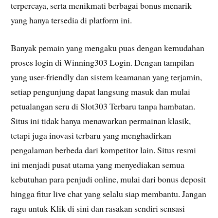
terpercaya, serta menikmati berbagai bonus menarik
yang hanya tersedia di platform ini.
Banyak pemain yang mengaku puas dengan kemudahan
proses login di Winning303 Login. Dengan tampilan
yang user-friendly dan sistem keamanan yang terjamin,
setiap pengunjung dapat langsung masuk dan mulai
petualangan seru di Slot303 Terbaru tanpa hambatan.
Situs ini tidak hanya menawarkan permainan klasik,
tetapi juga inovasi terbaru yang menghadirkan
pengalaman berbeda dari kompetitor lain. Situs resmi
ini menjadi pusat utama yang menyediakan semua
kebutuhan para penjudi online, mulai dari bonus deposit
hingga fitur live chat yang selalu siap membantu. Jangan
ragu untuk Klik di sini dan rasakan sendiri sensasi