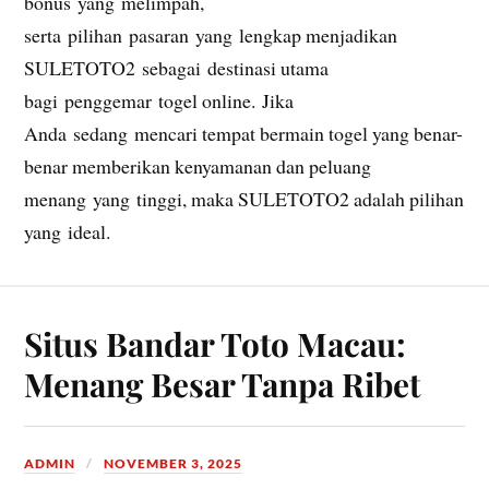
bonus yang melimpah,
serta pilihan pasaran yang lengkap menjadikan
SULETOTO2 sebagai destinasi utama
bagi penggemar togel online. Jika
Anda sedang mencari tempat bermain togel yang benar-
benar memberikan kenyamanan dan peluang
menang yang tinggi, maka SULETOTO2 adalah pilihan
yang ideal.
Situs Bandar Toto Macau:
Menang Besar Tanpa Ribet
ADMIN
NOVEMBER 3, 2025