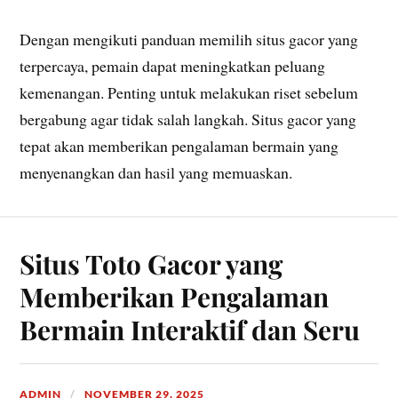
Dengan mengikuti panduan memilih situs gacor yang
terpercaya, pemain dapat meningkatkan peluang
kemenangan. Penting untuk melakukan riset sebelum
bergabung agar tidak salah langkah. Situs gacor yang
tepat akan memberikan pengalaman bermain yang
menyenangkan dan hasil yang memuaskan.
Situs Toto Gacor yang
Memberikan Pengalaman
Bermain Interaktif dan Seru
ADMIN
NOVEMBER 29, 2025