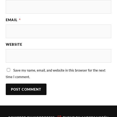
EMAIL
*
WEBSITE
Save my name, email, and website in this browser for the next
time I comment.