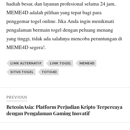
hadiah besar, dan layanan profesional selama 24 jam,
MEME4D adalah pilihan yang tepat bagi para
penggemar togel online. Jika Anda ingin menikmati
pengalaman bermain togel dengan peluang menang
yang tinggi, tidak ada salahnya mencoba peruntungan di
MEME4D segera!.
LINK ALTERNATIF
LINK TOGEL
MEME4D
SITUS TOGEL
TOTO4D
PREVIOUS
BetcoinAsia: Platform Perjudian Kripto Terpercaya
dengan Pengalaman Gaming Inovatif