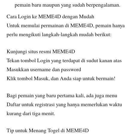
pemain baru maupun yang sudah berpengalaman.
Cara Login ke MEME4D dengan Mudah
Untuk memulai permainan di MEME4D, pemain hanya
perlu mengikuti langkah-langkah mudah berikut:
Kunjungi situs resmi MEME4D
Tekan tombol Login yang terdapat di sudut kanan atas
Masukkan username dan password
Klik tombol Masuk, dan Anda siap untuk bermain!
Bagi pemain yang baru pertama kali, ada juga menu
Daftar untuk registrasi yang hanya memerlukan waktu
kurang dari tiga menit.
Tip untuk Menang Togel di MEME4D