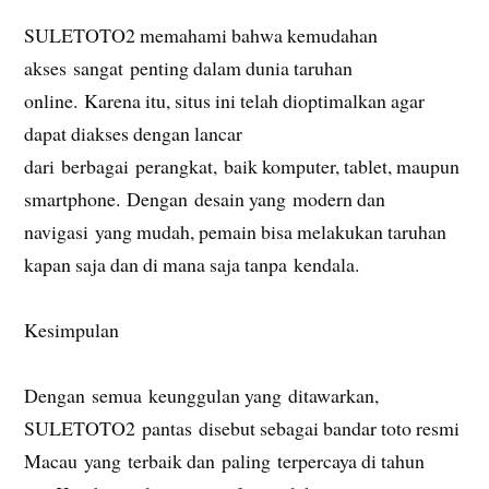
SULETOTO2 memahami bahwa kemudahan
akses sangat penting dalam dunia taruhan
online. Karena itu, situs ini telah dioptimalkan agar
dapat diakses dengan lancar
dari berbagai perangkat, baik komputer, tablet, maupun
smartphone. Dengan desain yang modern dan
navigasi yang mudah, pemain bisa melakukan taruhan
kapan saja dan di mana saja tanpa kendala.
Kesimpulan
Dengan semua keunggulan yang ditawarkan,
SULETOTO2 pantas disebut sebagai bandar toto resmi
Macau yang terbaik dan paling terpercaya di tahun