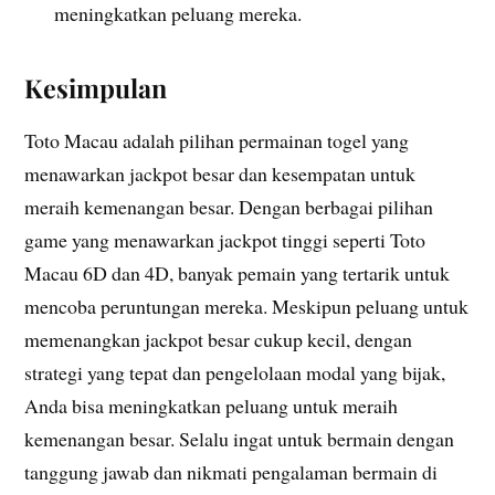
meningkatkan peluang mereka.
Kesimpulan
Toto Macau adalah pilihan permainan togel yang
menawarkan jackpot besar dan kesempatan untuk
meraih kemenangan besar. Dengan berbagai pilihan
game yang menawarkan jackpot tinggi seperti Toto
Macau 6D dan 4D, banyak pemain yang tertarik untuk
mencoba peruntungan mereka. Meskipun peluang untuk
memenangkan jackpot besar cukup kecil, dengan
strategi yang tepat dan pengelolaan modal yang bijak,
Anda bisa meningkatkan peluang untuk meraih
kemenangan besar. Selalu ingat untuk bermain dengan
tanggung jawab dan nikmati pengalaman bermain di