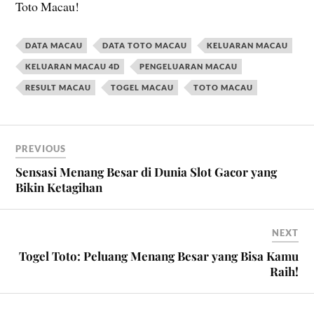
Toto Macau!
DATA MACAU
DATA TOTO MACAU
KELUARAN MACAU
KELUARAN MACAU 4D
PENGELUARAN MACAU
RESULT MACAU
TOGEL MACAU
TOTO MACAU
PREVIOUS
Sensasi Menang Besar di Dunia Slot Gacor yang
Bikin Ketagihan
NEXT
Togel Toto: Peluang Menang Besar yang Bisa Kamu
Raih!