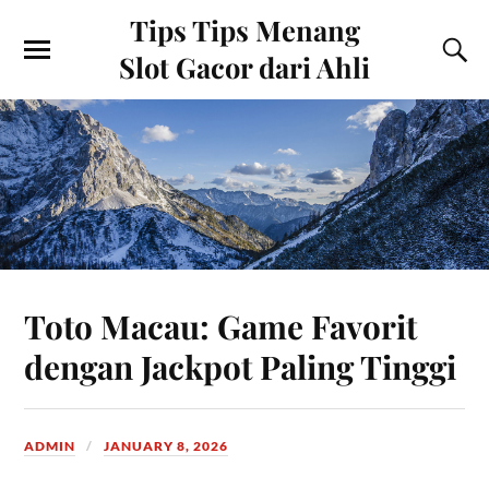
Tips Tips Menang
Slot Gacor dari Ahli
Toto Macau: Game Favorit
dengan Jackpot Paling Tinggi
ADMIN
JANUARY 8, 2026