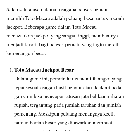
Salah satu alasan utama mengapa banyak pemain
memilih Toto Macau adalah peluang besar untuk meraih
jackpot. Beberapa game dalam Toto Macau
menawarkan jackpot yang sangat tinggi, membuatnya
menjadi favorit bagi banyak pemain yang ingin meraih
kemenangan besar.
Toto Macau Jackpot Besar
Dalam game ini, pemain harus memilih angka yang
tepat sesuai dengan hasil pengundian. Jackpot pada
game ini bisa mencapai ratusan juta bahkan miliaran
rupiah, tergantung pada jumlah taruhan dan jumlah
pemenang. Meskipun peluang menangnya kecil,
namun hadiah besar yang ditawarkan membuat
banyak orang tertarik untuk mencoba.