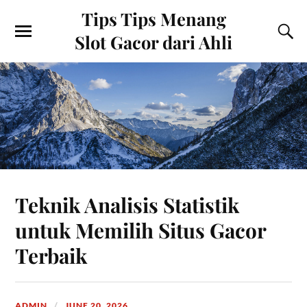
Tips Tips Menang
Slot Gacor dari Ahli
Teknik Analisis Statistik
untuk Memilih Situs Gacor
Terbaik
ADMIN
JUNE 20, 2026