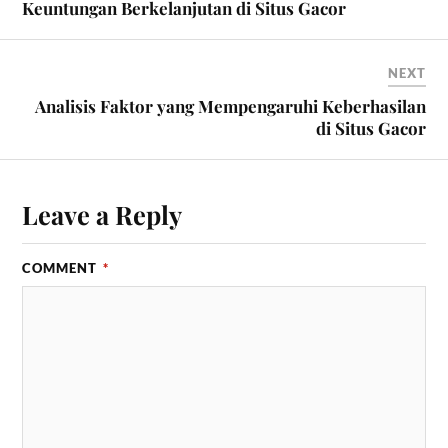
Keuntungan Berkelanjutan di Situs Gacor
NEXT
Analisis Faktor yang Mempengaruhi Keberhasilan
di Situs Gacor
Leave a Reply
COMMENT
*