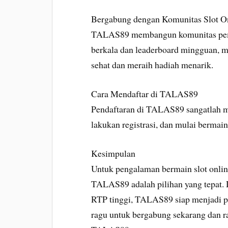
Bergabung dengan Komunitas Slot On
TALAS89 membangun komunitas pemai
berkala dan leaderboard mingguan, 
sehat dan meraih hadiah menarik.
Cara Mendaftar di TALAS89
Pendaftaran di TALAS89 sangatlah 
lakukan registrasi, dan mulai bermai
Kesimpulan
Untuk pengalaman bermain slot onlin
TALAS89 adalah pilihan yang tepat. 
RTP tinggi, TALAS89 siap menjadi par
ragu untuk bergabung sekarang dan r