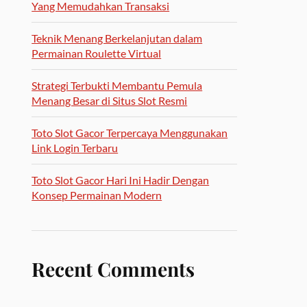
Yang Memudahkan Transaksi
Teknik Menang Berkelanjutan dalam
Permainan Roulette Virtual
Strategi Terbukti Membantu Pemula
Menang Besar di Situs Slot Resmi
Toto Slot Gacor Terpercaya Menggunakan
Link Login Terbaru
Toto Slot Gacor Hari Ini Hadir Dengan
Konsep Permainan Modern
Recent Comments