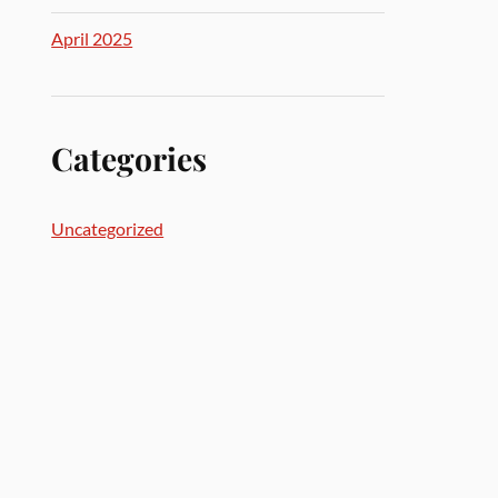
April 2025
Categories
Uncategorized