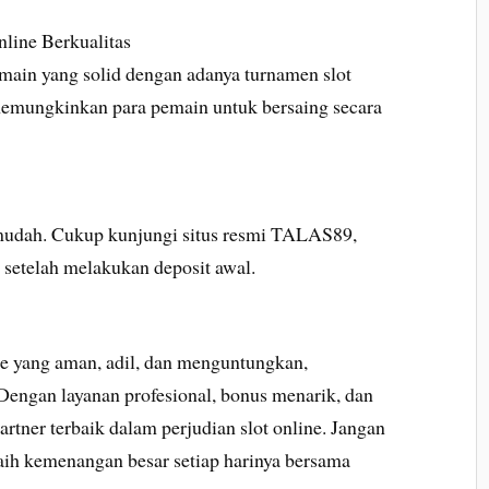
line Berkualitas
n yang solid dengan adanya turnamen slot
memungkinkan para pemain untuk bersaing secara
mudah. Cukup kunjungi situs resmi TALAS89,
n setelah melakukan deposit awal.
e yang aman, adil, dan menguntungkan,
Dengan layanan profesional, bonus menarik, dan
tner terbaik dalam perjudian slot online. Jangan
aih kemenangan besar setiap harinya bersama