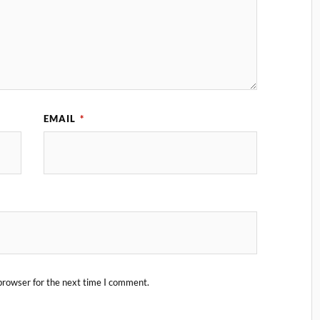
EMAIL
*
browser for the next time I comment.