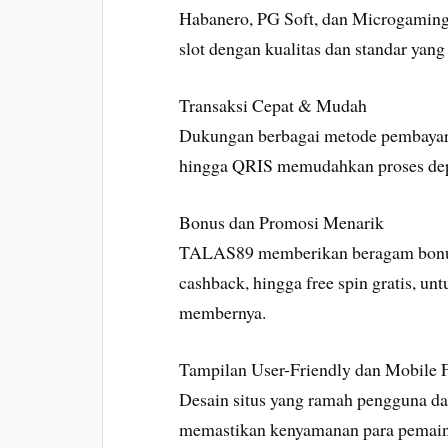
Habanero, PG Soft, dan Microgami
slot dengan kualitas dan standar yang 
Transaksi Cepat & Mudah
Dukungan berbagai metode pembayaran
hingga QRIS memudahkan proses depo
Bonus dan Promosi Menarik
TALAS89 memberikan beragam bonus 
cashback, hingga free spin gratis, u
membernya.
Tampilan User-Friendly dan Mobile 
Desain situs yang ramah pengguna da
memastikan kenyamanan para pemain