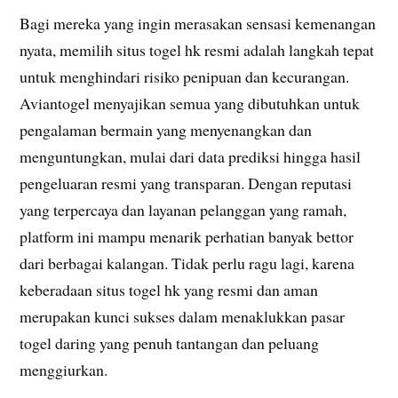
Bagi mereka yang ingin merasakan sensasi kemenangan
nyata, memilih situs togel hk resmi adalah langkah tepat
untuk menghindari risiko penipuan dan kecurangan.
Aviantogel menyajikan semua yang dibutuhkan untuk
pengalaman bermain yang menyenangkan dan
menguntungkan, mulai dari data prediksi hingga hasil
pengeluaran resmi yang transparan. Dengan reputasi
yang terpercaya dan layanan pelanggan yang ramah,
platform ini mampu menarik perhatian banyak bettor
dari berbagai kalangan. Tidak perlu ragu lagi, karena
keberadaan situs togel hk yang resmi dan aman
merupakan kunci sukses dalam menaklukkan pasar
togel daring yang penuh tantangan dan peluang
menggiurkan.