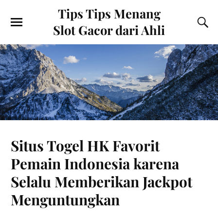
Tips Tips Menang
Slot Gacor dari Ahli
Situs Togel HK Favorit
Pemain Indonesia karena
Selalu Memberikan Jackpot
Menguntungkan