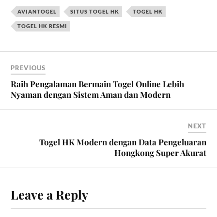
AVIANTOGEL
SITUS TOGEL HK
TOGEL HK
TOGEL HK RESMI
PREVIOUS
Raih Pengalaman Bermain Togel Online Lebih
Nyaman dengan Sistem Aman dan Modern
NEXT
Togel HK Modern dengan Data Pengeluaran
Hongkong Super Akurat
Leave a Reply