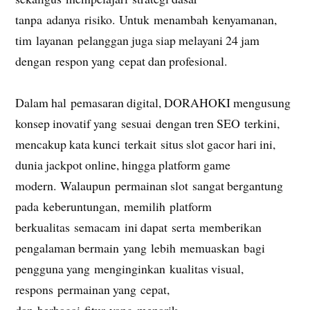
tanpa adanya risiko. Untuk menambah kenyamanan,
tim layanan pelanggan juga siap melayani 24 jam
dengan respon yang cepat dan profesional.
Dalam hal pemasaran digital, DORAHOKI mengusung
konsep inovatif yang sesuai dengan tren SEO terkini,
mencakup kata kunci terkait situs slot gacor hari ini,
dunia jackpot online, hingga platform game
modern. Walaupun permainan slot sangat bergantung
pada keberuntungan, memilih platform
berkualitas semacam ini dapat serta memberikan
pengalaman bermain yang lebih memuaskan bagi
pengguna yang menginginkan kualitas visual,
respons permainan yang cepat,