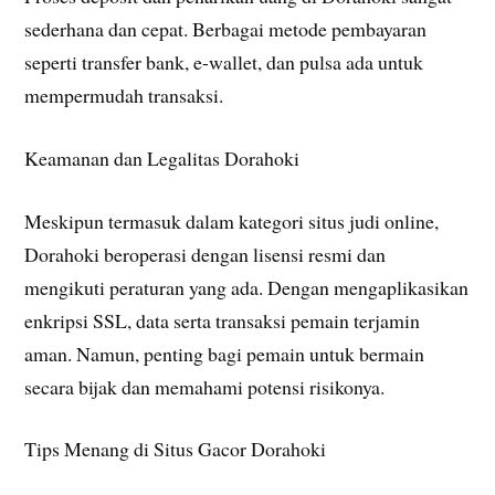
sederhana dan cepat. Berbagai metode pembayaran
seperti transfer bank, e-wallet, dan pulsa ada untuk
mempermudah transaksi.
Keamanan dan Legalitas Dorahoki
Meskipun termasuk dalam kategori situs judi online,
Dorahoki beroperasi dengan lisensi resmi dan
mengikuti peraturan yang ada. Dengan mengaplikasikan
enkripsi SSL, data serta transaksi pemain terjamin
aman. Namun, penting bagi pemain untuk bermain
secara bijak dan memahami potensi risikonya.
Tips Menang di Situs Gacor Dorahoki