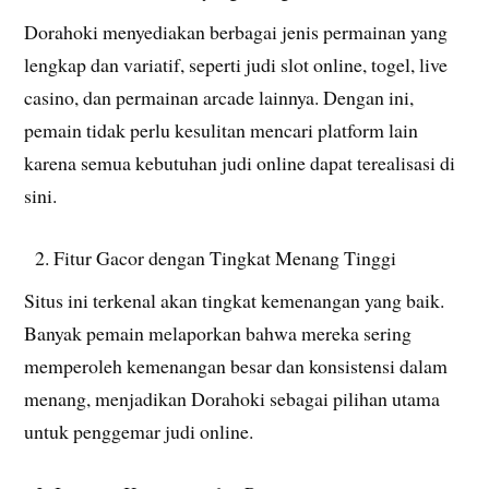
Dorahoki menyediakan berbagai jenis permainan yang
lengkap dan variatif, seperti judi slot online, togel, live
casino, dan permainan arcade lainnya. Dengan ini,
pemain tidak perlu kesulitan mencari platform lain
karena semua kebutuhan judi online dapat terealisasi di
sini.
Fitur Gacor dengan Tingkat Menang Tinggi
Situs ini terkenal akan tingkat kemenangan yang baik.
Banyak pemain melaporkan bahwa mereka sering
memperoleh kemenangan besar dan konsistensi dalam
menang, menjadikan Dorahoki sebagai pilihan utama
untuk penggemar judi online.