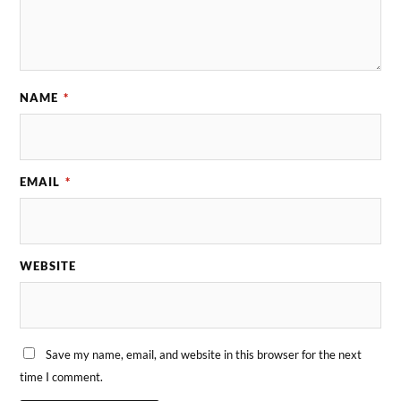
NAME
*
EMAIL
*
WEBSITE
Save my name, email, and website in this browser for the next
time I comment.