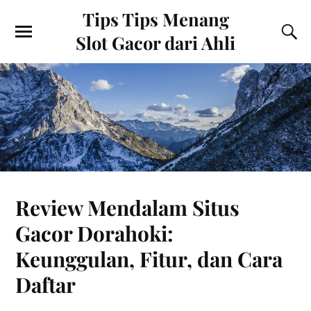
Tips Tips Menang
Slot Gacor dari Ahli
Review Mendalam Situs
Gacor Dorahoki:
Keunggulan, Fitur, dan Cara
Daftar