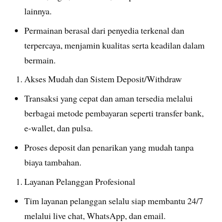
lainnya.
Permainan berasal dari penyedia terkenal dan
terpercaya, menjamin kualitas serta keadilan dalam
bermain.
Akses Mudah dan Sistem Deposit/Withdraw
Transaksi yang cepat dan aman tersedia melalui
berbagai metode pembayaran seperti transfer bank,
e-wallet, dan pulsa.
Proses deposit dan penarikan yang mudah tanpa
biaya tambahan.
Layanan Pelanggan Profesional
Tim layanan pelanggan selalu siap membantu 24/7
melalui live chat, WhatsApp, dan email.