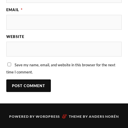
EMAIL
*
WEBSITE
Save my name, email, and website in this browser for the next
time I comment.
&
POWERED BY
WORDPRESS
THEME BY
ANDERS NORÉN