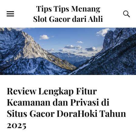
Tips Tips Menang
Slot Gacor dari Ahli
Review Lengkap Fitur
Keamanan dan Privasi di
Situs Gacor DoraHoki Tahun
2025