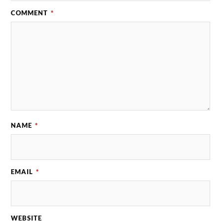
COMMENT
*
NAME
*
EMAIL
*
WEBSITE