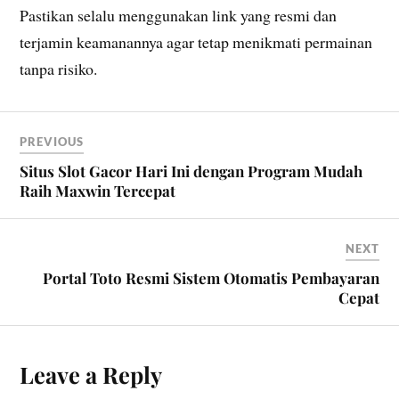
Pastikan selalu menggunakan link yang resmi dan
terjamin keamanannya agar tetap menikmati permainan
tanpa risiko.
PREVIOUS
Situs Slot Gacor Hari Ini dengan Program Mudah
Raih Maxwin Tercepat
NEXT
Portal Toto Resmi Sistem Otomatis Pembayaran
Cepat
Leave a Reply