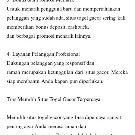
Untuk menarik pengguna baru dan mempertahankan
pelanggan yang sudah ada, situs togel gacor sering kali
memberikan bonus deposit, cashback,
dan berbagai promosi menarik lainnya.
4. Layanan Pelanggan Profesional
Dukungan pelanggan yang responsif dan
ramah merupakan keunggulan dari situs gacor. Mereka
siap membantu Anda kapan pun diperlukan.
Tips Memilih Situs Togel Gacor Terpercaya
Memilih situs togel gacor yang bisa dipercaya sangat
penting agar Anda merasa aman dan