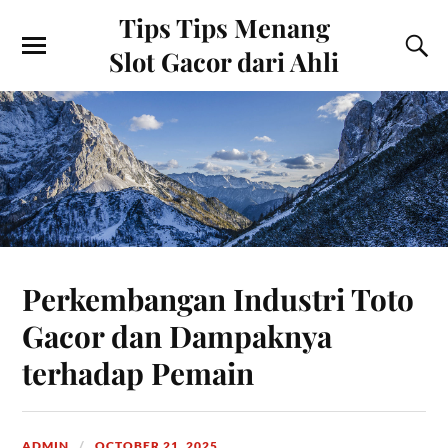
Tips Tips Menang
Slot Gacor dari Ahli
Perkembangan Industri Toto
Gacor dan Dampaknya
terhadap Pemain
ADMIN
OCTOBER 21, 2025