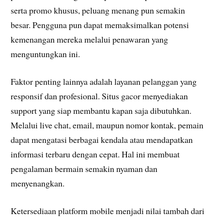
serta promo khusus, peluang menang pun semakin
besar. Pengguna pun dapat memaksimalkan potensi
kemenangan mereka melalui penawaran yang
menguntungkan ini.
Faktor penting lainnya adalah layanan pelanggan yang
responsif dan profesional. Situs gacor menyediakan
support yang siap membantu kapan saja dibutuhkan.
Melalui live chat, email, maupun nomor kontak, pemain
dapat mengatasi berbagai kendala atau mendapatkan
informasi terbaru dengan cepat. Hal ini membuat
pengalaman bermain semakin nyaman dan
menyenangkan.
Ketersediaan platform mobile menjadi nilai tambah dari