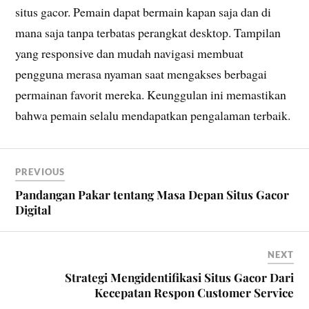
situs gacor. Pemain dapat bermain kapan saja dan di
mana saja tanpa terbatas perangkat desktop. Tampilan
yang responsive dan mudah navigasi membuat
pengguna merasa nyaman saat mengakses berbagai
permainan favorit mereka. Keunggulan ini memastikan
bahwa pemain selalu mendapatkan pengalaman terbaik.
PREVIOUS
Pandangan Pakar tentang Masa Depan Situs Gacor
Digital
NEXT
Strategi Mengidentifikasi Situs Gacor Dari
Kecepatan Respon Customer Service