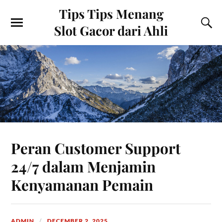
Tips Tips Menang
Slot Gacor dari Ahli
Peran Customer Support
24/7 dalam Menjamin
Kenyamanan Pemain
ADMIN
DECEMBER 2, 2025