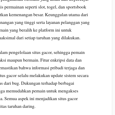
s permainan seperti slot, togel, dan sportsbook
tkan kemenangan besar. Keunggulan utama dari
menangan yang tinggi serta layanan pelanggan yang
main yang beralih ke platform ini untuk
ksimal dari setiap taruhan yang dilakukan.
lam pengelolaan situs gacor, sehingga pemain
ksi maupun bermain. Fitur enkripsi data dan
astikan bahwa informasi pribadi terjaga dan
 situs gacor selalu melakukan update sistem secara
bas dari bug. Dukungan terhadap berbagai
p juga memudahkan pemain untuk mengakses
a. Semua aspek ini menjadikan situs gacor
itas taruhan daring.