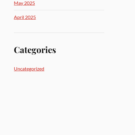
May 2025
April 2025
Categories
Uncategorized