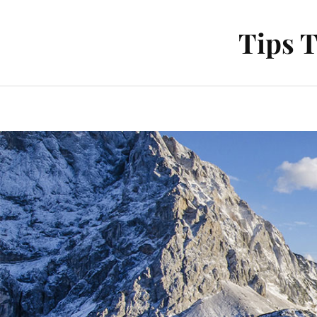
Tips T