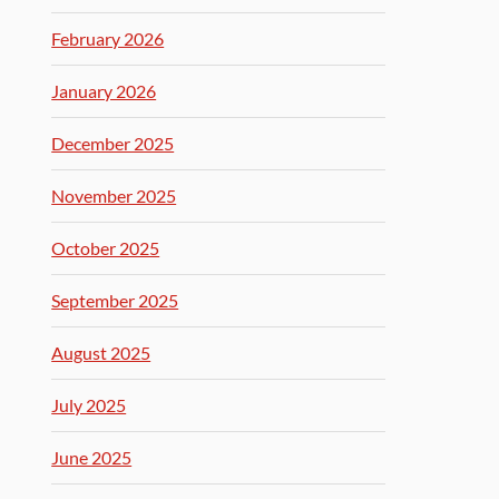
February 2026
January 2026
December 2025
November 2025
October 2025
September 2025
August 2025
July 2025
June 2025