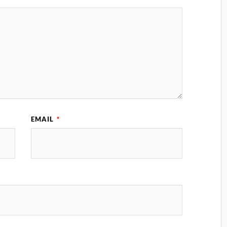
EMAIL
*