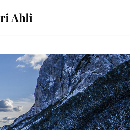
ri Ahli