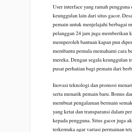
User interface yang ramah pengguna
keunggulan lain dari situs gacor. 
pemain untuk menjelajahi berbagai m
pelanggan 24 jam juga memberikan k
memperoleh bantuan kapan pun diperl
membantu pemula memahami cara be
mereka. Dengan segala keunggulan ini
pusat perhatian bagi pemain dari ber
Inovasi teknologi dan promosi menari
serta menarik pemain baru. Bonus da
membuat pengalaman bermain semaki
yang ketat dan transparansi dalam p
kepada pengguna. Situs gacor juga a
terkemuka agar variasi permainan tet