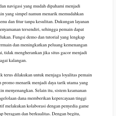
 dan navigasi yang mudah dipahami menjadi
Desain yang simpel namun menarik memudahkan
enu dan fitur tanpa kesulitan. Dukungan layanan
enyamanan tersendiri, sehingga pemain dapat
ukan. Fungsi demo dan tutorial yang lengkap
rmain dan meningkatkan peluang kemenangan
, tidak mengherankan jika situs gacor menjadi
bagai kalangan.
k terus dilakukan untuk menjaga loyalitas pemain
n promo menarik menjadi daya tarik utama yang
n menyenangkan. Selain itu, sistem keamanan
engelolaan dana memberikan kepercayaan tinggi
ktif melakukan kolaborasi dengan penyedia game
ap beragam dan berkualitas. Dengan begitu,