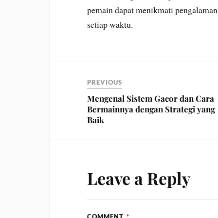
pemain dapat menikmati pengalaman
setiap waktu.
PREVIOUS
Mengenal Sistem Gacor dan Cara
Bermainnya dengan Strategi yang
Baik
Leave a Reply
COMMENT
*