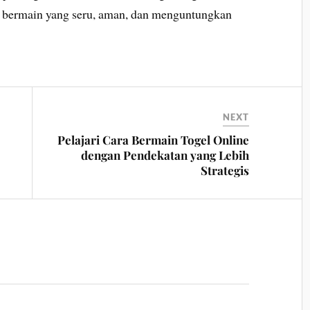
 bermain yang seru, aman, dan menguntungkan
NEXT
Pelajari Cara Bermain Togel Online
dengan Pendekatan yang Lebih
Strategis