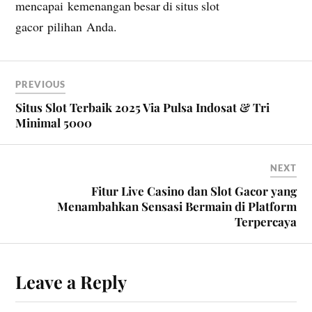
mencapai kemenangan besar di situs slot
gacor pilihan Anda.
PREVIOUS
Situs Slot Terbaik 2025 Via Pulsa Indosat & Tri
Minimal 5000
NEXT
Fitur Live Casino dan Slot Gacor yang
Menambahkan Sensasi Bermain di Platform
Terpercaya
Leave a Reply