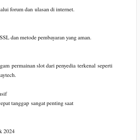
lui forum dan ulasan di internet.
si SSL dan metode pembayaran yang aman.
gam permainan slot dari penyedia terkenal seperti
aytech.
sif
pat tanggap sangat penting saat
ik 2024