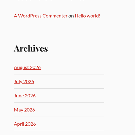
A WordPress Commenter
on
Hello world!
Archives
August 2026
July 2026
June 2026
May 2026
April 2026