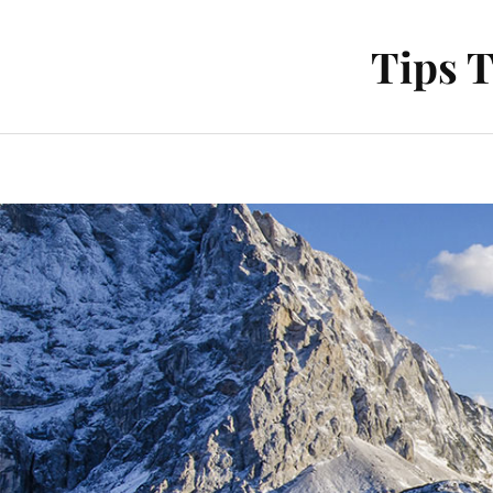
Tips T