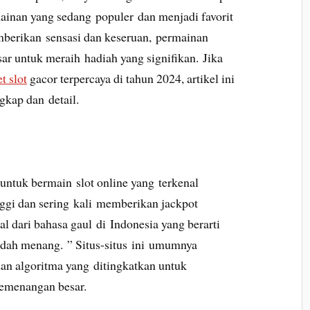
mainan yang sedang populer dan menjadi favorit
mberikan sensasi dan keseruan, permainan
r untuk meraih hadiah yang signifikan. Jika
t slot
gacor terpercaya di tahun 2024, artikel ini
kap dan detail.
untuk bermain slot online yang terkenal
ggi dan sering kali memberikan jackpot
l dari bahasa gaul di Indonesia yang berarti
udah menang. ” Situs-situs ini umumnya
 dan algoritma yang ditingkatkan untuk
menangan besar.