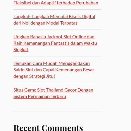
Fleksibel dan Adaptif terhadap Perubahan
Langkah-Langkah Memulai Bisnis Digital
dari Nol dengan Modal Terbatas
Ungkap Rahasia Jackpot Slot Online dan
Raih Kemenangan Fantastis dalam Waktu
Singkat
Temukan Cara Mudah Menggandakan
Saldo Slot dan Capai Kemenangan Besar
dengan Strategi Jitu!
Situs Game Slot Thailand Gacor Dengan
Sistem Permainan Terbaru
Recent Comments