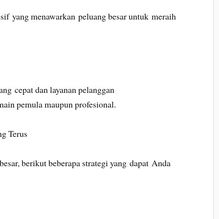
esif yang menawarkan peluang besar untuk meraih
ang cepat dan layanan pelanggan
ain pemula maupun profesional.
ng Terus
esar, berikut beberapa strategi yang dapat Anda