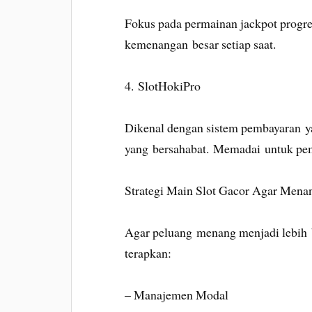
Fokus pada permainan jackpot progr
kemenangan besar setiap saat.
4. SlotHokiPro
Dikenal dengan sistem pembayaran y
yang bersahabat. Memadai untuk pem
Strategi Main Slot Gacor Agar Mena
Agar peluang menang menjadi lebih b
terapkan:
– Manajemen Modal