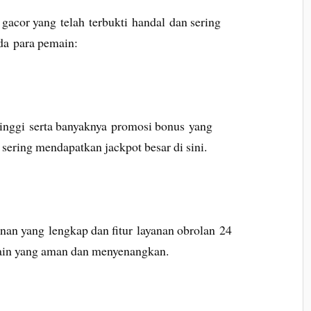
t gacor yang telah terbukti handal dan sering
a para pemain:
tinggi serta banyaknya promosi bonus yang
ering mendapatkan jackpot besar di sini.
nan yang lengkap dan fitur layanan obrolan 24
in yang aman dan menyenangkan.