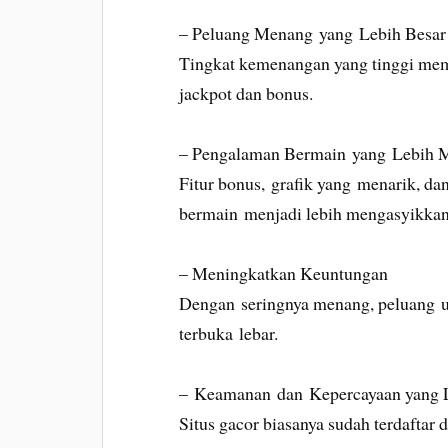
– Peluang Menang yang Lebih Besar
Tingkat kemenangan yang tinggi mem
jackpot dan bonus.
– Pengalaman Bermain yang Lebih 
Fitur bonus, grafik yang menarik, 
bermain menjadi lebih mengasyikkan
– Meningkatkan Keuntungan
Dengan seringnya menang, peluang 
terbuka lebar.
– Keamanan dan Kepercayaan yang L
Situs gacor biasanya sudah terdaftar 