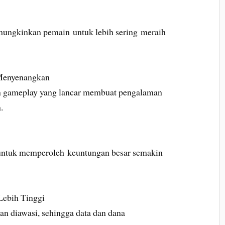
ungkinkan pemain untuk lebih sering meraih
Menyenangkan
dan gameplay yang lancar membuat pengalaman
.
untuk memperoleh keuntungan besar semakin
ebih Tinggi
dan diawasi, sehingga data dan dana