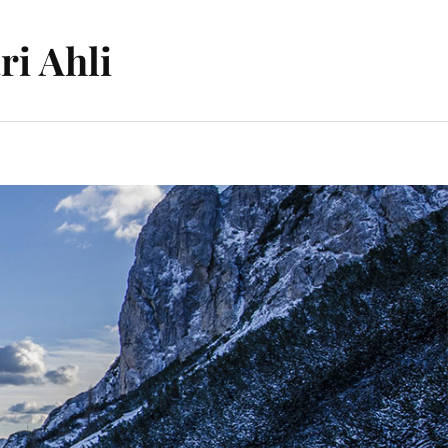
ri Ahli