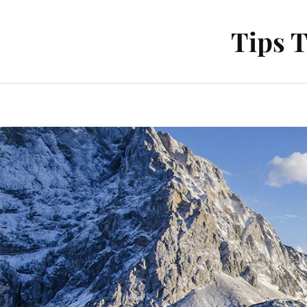
Tips T