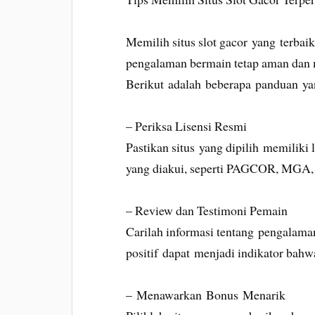
Memilih situs slot gacor yang terbaik
pengalaman bermain tetap aman dan
Berikut adalah beberapa panduan ya
– Periksa Lisensi Resmi
Pastikan situs yang dipilih memiliki
yang diakui, seperti PAGCOR, MGA, at
– Review dan Testimoni Pemain
Carilah informasi tentang pengalaman
positif dapat menjadi indikator bahwa
– Menawarkan Bonus Menarik