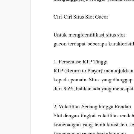
Ciri-Ciri Situs Slot Gacor
Untuk mengidentifikasi situs slot
gacor, terdapat beberapa karakteristi
1. Persentase RTP Tinggi
RTP (Return to Player) menunjukkan
kepada pemain. Situs yang dianggap
dari 95%, bahkan ada yang mencapai
2. Volatilitas Sedang hingga Rendah
Slot dengan tingkat volatilitas ren
kemenangan yang lebih konsisten, s
kemenangan secara berkelanjutan.