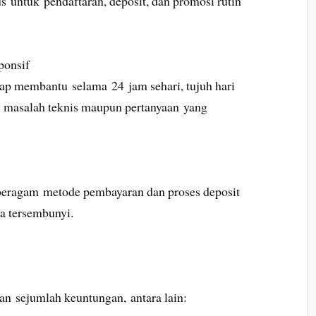
 untuk pendaftaran, deposit, dan promosi rutin
ponsif
ap membantu selama 24 jam sehari, tujuh hari
 masalah teknis maupun pertanyaan yang
eragam metode pembayaran dan proses deposit
ya tersembunyi.
an sejumlah keuntungan, antara lain: