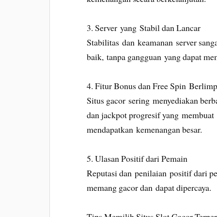
3. Server yang Stabil dan Lancar
Stabilitas dan keamanan server sang
baik, tanpa gangguan yang dapat m
4. Fitur Bonus dan Free Spin Berlim
Situs gacor sering menyediakan berbag
dan jackpot progresif yang membuat
mendapatkan kemenangan besar.
5. Ulasan Positif dari Pemain
Reputasi dan penilaian positif dari 
memang gacor dan dapat dipercaya.
Tips Memilih Situs Slot Gacor Terpe