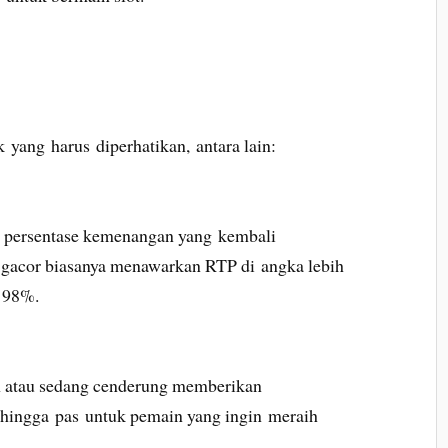
k yang harus diperhatikan, antara lain:
 persentase kemenangan yang kembali
 gacor biasanya menawarkan RTP di angka lebih
 98%.
dah atau sedang cenderung memberikan
ehingga pas untuk pemain yang ingin meraih