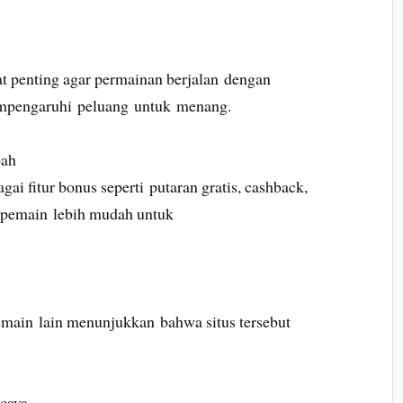
at penting agar permainan berjalan dengan
empengaruhi peluang untuk menang.
pah
ai fitur bonus seperti putaran gratis, cashback,
 pemain lebih mudah untuk
pemain lain menunjukkan bahwa situs tersebut
rcaya