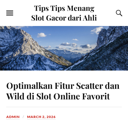
Tips Tips Menang
Slot Gacor dari Ahli
Optimalkan Fitur Scatter dan
Wild di Slot Online Favorit
ADMIN
MARCH 2, 2026