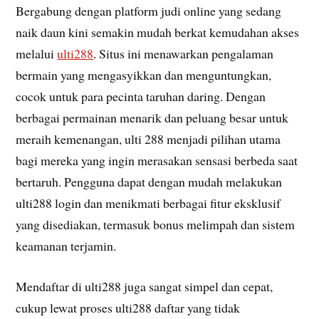
Bergabung dengan platform judi online yang sedang
naik daun kini semakin mudah berkat kemudahan akses
melalui
ulti288
. Situs ini menawarkan pengalaman
bermain yang mengasyikkan dan menguntungkan,
cocok untuk para pecinta taruhan daring. Dengan
berbagai permainan menarik dan peluang besar untuk
meraih kemenangan, ulti 288 menjadi pilihan utama
bagi mereka yang ingin merasakan sensasi berbeda saat
bertaruh. Pengguna dapat dengan mudah melakukan
ulti288 login dan menikmati berbagai fitur eksklusif
yang disediakan, termasuk bonus melimpah dan sistem
keamanan terjamin.
Mendaftar di ulti288 juga sangat simpel dan cepat,
cukup lewat proses ulti288 daftar yang tidak