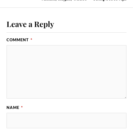
Leave a Reply
COMMENT
*
NAME
*