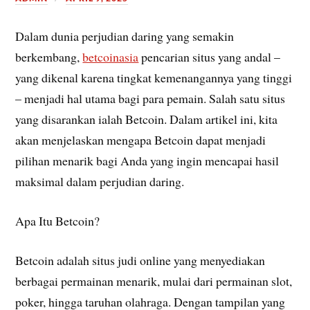
Dalam dunia perjudian daring yang semakin
berkembang,
betcoinasia
pencarian situs yang andal –
yang dikenal karena tingkat kemenangannya yang tinggi
– menjadi hal utama bagi para pemain. Salah satu situs
yang disarankan ialah Betcoin. Dalam artikel ini, kita
akan menjelaskan mengapa Betcoin dapat menjadi
pilihan menarik bagi Anda yang ingin mencapai hasil
maksimal dalam perjudian daring.
Apa Itu Betcoin?
Betcoin adalah situs judi online yang menyediakan
berbagai permainan menarik, mulai dari permainan slot,
poker, hingga taruhan olahraga. Dengan tampilan yang