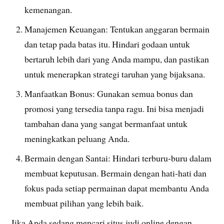
kemenangan.
Manajemen Keuangan: Tentukan anggaran bermain
dan tetap pada batas itu. Hindari godaan untuk
bertaruh lebih dari yang Anda mampu, dan pastikan
untuk menerapkan strategi taruhan yang bijaksana.
Manfaatkan Bonus: Gunakan semua bonus dan
promosi yang tersedia tanpa ragu. Ini bisa menjadi
tambahan dana yang sangat bermanfaat untuk
meningkatkan peluang Anda.
Bermain dengan Santai: Hindari terburu-buru dalam
membuat keputusan. Bermain dengan hati-hati dan
fokus pada setiap permainan dapat membantu Anda
membuat pilihan yang lebih baik.
Jika Anda sedang mencari situs judi online dengan