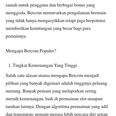
ramah untuk pengguna dan berbagai bonus yang
menggoda, Betcoin menawarkan pengalaman bermain
yang tidak hanya mengasyikkan tetapi juga berpotensi
memberikan keuntungan yang besar bagi para
pemainnya.
Mengapa Betcoin Populer?
Tingkat Kemenangan Yang Tinggi
Salah satu alasan utama mengapa Betcoin menjadi
pilihan yang banyak digemari adalah tingginya peluang
menang. Banyak pemain yang melaporkan sering
meraih kemenangan, baik di permainan slot maupun
taruhan lainnya. Dengan algoritma permainan yang adil
dan transparan, pemain merasa lebih percaya diri setiap