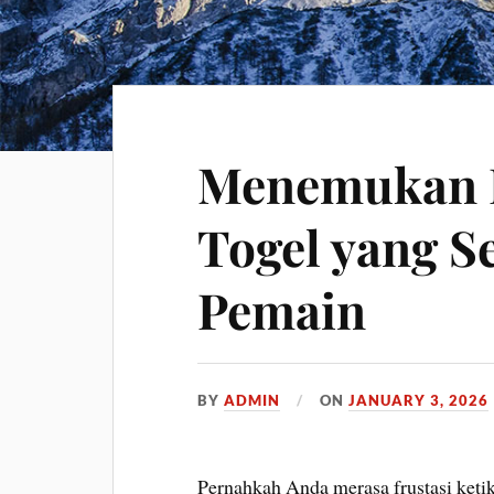
Menemukan 
Togel yang S
Pemain
BY
ADMIN
ON
JANUARY 3, 2026
Pernahkah Anda merasa frustasi keti