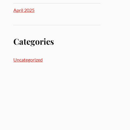
April 2025
Categories
Uncategorized