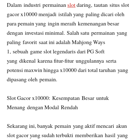
Dalam industri permainan
slot
daring, tautan situs slot
gacor x10000 menjadi istilah yang paling dicari oleh
para pemain yang ingin meraih kemenangan besar
dengan investasi minimal. Salah satu permainan yang
paling favorit saat ini adalah Mahjong Ways
1, sebuah game slot legendaris dari PG Soft
yang dikenal karena fitur-fitur unggulannya serta
potensi maxwin hingga x10000 dari total taruhan yang
dipasang oleh pemain.
Slot Gacor x10000: Kesempatan Besar untuk
Menang dengan Modal Rendah
Sekarang ini, banyak pemain yang aktif mencari akun
slot gacor yang sudah terbukti memberikan hasil yang