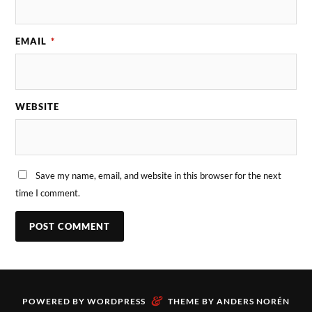
EMAIL
*
WEBSITE
Save my name, email, and website in this browser for the next
time I comment.
&
POWERED BY
WORDPRESS
THEME BY
ANDERS NORÉN