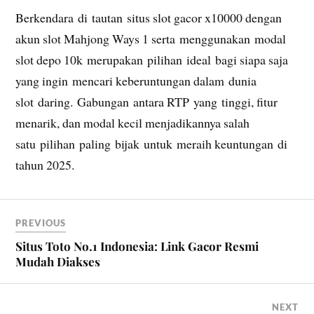
Berkendara di tautan situs slot gacor x10000 dengan
akun slot Mahjong Ways 1 serta menggunakan modal
slot depo 10k merupakan pilihan ideal bagi siapa saja
yang ingin mencari keberuntungan dalam dunia
slot daring. Gabungan antara RTP yang tinggi, fitur
menarik, dan modal kecil menjadikannya salah
satu pilihan paling bijak untuk meraih keuntungan di
tahun 2025.
PREVIOUS
Situs Toto No.1 Indonesia: Link Gacor Resmi
Mudah Diakses
NEXT