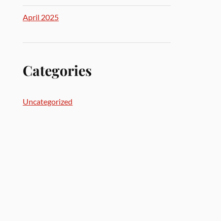
April 2025
Categories
Uncategorized