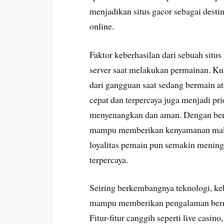
menjadikan situs gacor sebagai desti
online.
Faktor keberhasilan dari sebuah situs
server saat melakukan permainan. Ku
dari gangguan saat sedang bermain a
cepat dan terpercaya juga menjadi pr
menyenangkan dan aman. Dengan berba
mampu memberikan kenyamanan maksi
loyalitas pemain pun semakin mening
terpercaya.
Seiring berkembangnya teknologi, ke
mampu memberikan pengalaman berm
Fitur-fitur canggih seperti live cas