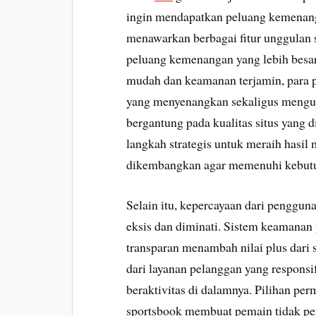
ingin mendapatkan peluang kemenanga
menawarkan berbagai fitur unggulan se
peluang kemenangan yang lebih besar
mudah dan keamanan terjamin, para
yang menyenangkan sekaligus mengu
bergantung pada kualitas situs yang 
langkah strategis untuk meraih hasil m
dikembangkan agar memenuhi kebutu
Selain itu, kepercayaan dari pengguna
eksis dan diminati. Sistem keamanan 
transparan menambah nilai plus dari 
dari layanan pelanggan yang respons
beraktivitas di dalamnya. Pilihan per
sportsbook membuat pemain tidak per