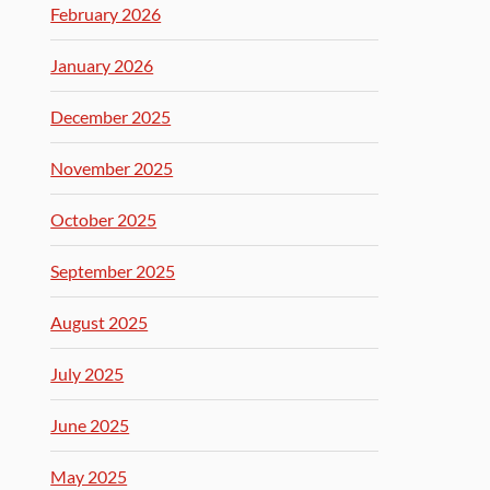
February 2026
January 2026
December 2025
November 2025
October 2025
September 2025
August 2025
July 2025
June 2025
May 2025