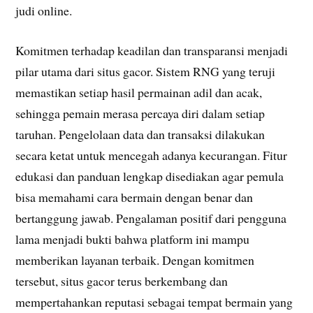
judi online.
Komitmen terhadap keadilan dan transparansi menjadi
pilar utama dari situs gacor. Sistem RNG yang teruji
memastikan setiap hasil permainan adil dan acak,
sehingga pemain merasa percaya diri dalam setiap
taruhan. Pengelolaan data dan transaksi dilakukan
secara ketat untuk mencegah adanya kecurangan. Fitur
edukasi dan panduan lengkap disediakan agar pemula
bisa memahami cara bermain dengan benar dan
bertanggung jawab. Pengalaman positif dari pengguna
lama menjadi bukti bahwa platform ini mampu
memberikan layanan terbaik. Dengan komitmen
tersebut, situs gacor terus berkembang dan
mempertahankan reputasi sebagai tempat bermain yang