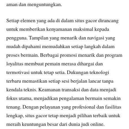
aman dan menguntungkan.
Setiap elemen yang ada di dalam situs gacor dirancang
untuk memberikan kenyamanan maksimal kepada
pengguna. Tampilan yang menarik dan navigasi yang
mudah dipahami memudahkan setiap langkah dalam
proses bermain. Berbagai promosi menarik dan program
loyalitas membuat pemain merasa dihargai dan
termotivasi untuk tetap setia. Dukungan teknologi
terbaru memastikan setiap sesi berjalan lancar tanpa
kendala teknis. Keamanan transaksi dan data menjadi
fokus utama, menjadikan pengalaman bermain semakin
tenang. Dengan pelayanan yang profesional dan fasilitas
lengkap, situs gacor tetap menjadi pilihan terbaik untuk
meraih keuntungan besar dari dunia judi online.