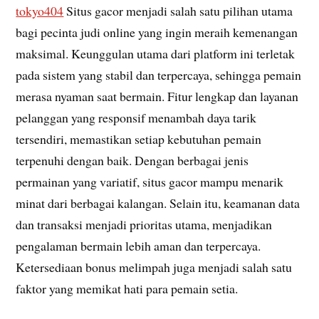
tokyo404
Situs gacor menjadi salah satu pilihan utama
bagi pecinta judi online yang ingin meraih kemenangan
maksimal. Keunggulan utama dari platform ini terletak
pada sistem yang stabil dan terpercaya, sehingga pemain
merasa nyaman saat bermain. Fitur lengkap dan layanan
pelanggan yang responsif menambah daya tarik
tersendiri, memastikan setiap kebutuhan pemain
terpenuhi dengan baik. Dengan berbagai jenis
permainan yang variatif, situs gacor mampu menarik
minat dari berbagai kalangan. Selain itu, keamanan data
dan transaksi menjadi prioritas utama, menjadikan
pengalaman bermain lebih aman dan terpercaya.
Ketersediaan bonus melimpah juga menjadi salah satu
faktor yang memikat hati para pemain setia.