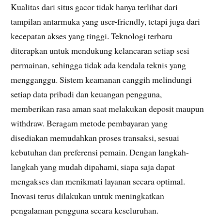
Kualitas dari situs gacor tidak hanya terlihat dari
tampilan antarmuka yang user-friendly, tetapi juga dari
kecepatan akses yang tinggi. Teknologi terbaru
diterapkan untuk mendukung kelancaran setiap sesi
permainan, sehingga tidak ada kendala teknis yang
mengganggu. Sistem keamanan canggih melindungi
setiap data pribadi dan keuangan pengguna,
memberikan rasa aman saat melakukan deposit maupun
withdraw. Beragam metode pembayaran yang
disediakan memudahkan proses transaksi, sesuai
kebutuhan dan preferensi pemain. Dengan langkah-
langkah yang mudah dipahami, siapa saja dapat
mengakses dan menikmati layanan secara optimal.
Inovasi terus dilakukan untuk meningkatkan
pengalaman pengguna secara keseluruhan.