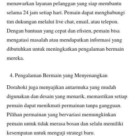
menawarkan layanan pelanggan yang siap membantu
selama 24 jam setiap hari. Pemain dapat menghubungi
tim dukungan melalui live chat, email, atau telepon.
Dengan bantuan yang cepat dan efisien, pemain bisa
mengatasi masalah atau mendapatkan informasi yang
dibutuhkan untuk meningkatkan pengalaman bermain
mereka.
Pengalaman Bermain yang Menyenangkan
Dorahoki juga menyajikan antarmuka yang mudah
digunakan dan desain yang menarik, memastikan setiap
pemain dapat menikmati permainan tanpa gangguan.
Pilihan permainan yang bervariasi memungkinkan
pemain untuk tidak merasa bosan dan selalu memiliki
kesempatan untuk menguji strategi baru.