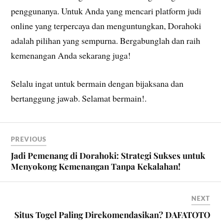
penggunanya. Untuk Anda yang mencari platform judi
online yang terpercaya dan menguntungkan, Dorahoki
adalah pilihan yang sempurna. Bergabunglah dan raih
kemenangan Anda sekarang juga!
Selalu ingat untuk bermain dengan bijaksana dan
bertanggung jawab. Selamat bermain!.
PREVIOUS
Jadi Pemenang di Dorahoki: Strategi Sukses untuk
Menyokong Kemenangan Tanpa Kekalahan!
NEXT
Situs Togel Paling Direkomendasikan? DAFATOTO