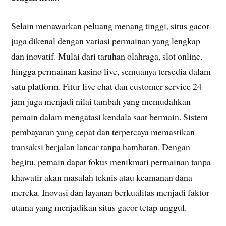
Selain menawarkan peluang menang tinggi, situs gacor
juga dikenal dengan variasi permainan yang lengkap
dan inovatif. Mulai dari taruhan olahraga, slot online,
hingga permainan kasino live, semuanya tersedia dalam
satu platform. Fitur live chat dan customer service 24
jam juga menjadi nilai tambah yang memudahkan
pemain dalam mengatasi kendala saat bermain. Sistem
pembayaran yang cepat dan terpercaya memastikan
transaksi berjalan lancar tanpa hambatan. Dengan
begitu, pemain dapat fokus menikmati permainan tanpa
khawatir akan masalah teknis atau keamanan dana
mereka. Inovasi dan layanan berkualitas menjadi faktor
utama yang menjadikan situs gacor tetap unggul.