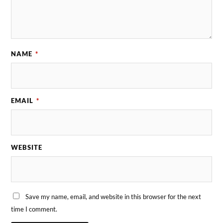
NAME
*
EMAIL
*
WEBSITE
Save my name, email, and website in this browser for the next
time I comment.