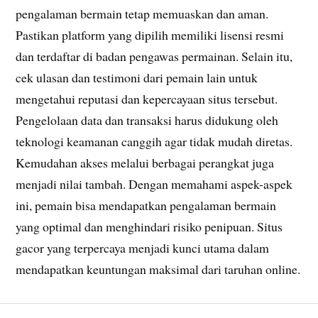
pengalaman bermain tetap memuaskan dan aman.
Pastikan platform yang dipilih memiliki lisensi resmi
dan terdaftar di badan pengawas permainan. Selain itu,
cek ulasan dan testimoni dari pemain lain untuk
mengetahui reputasi dan kepercayaan situs tersebut.
Pengelolaan data dan transaksi harus didukung oleh
teknologi keamanan canggih agar tidak mudah diretas.
Kemudahan akses melalui berbagai perangkat juga
menjadi nilai tambah. Dengan memahami aspek-aspek
ini, pemain bisa mendapatkan pengalaman bermain
yang optimal dan menghindari risiko penipuan. Situs
gacor yang terpercaya menjadi kunci utama dalam
mendapatkan keuntungan maksimal dari taruhan online.