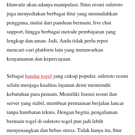
khawatir akan adanya manipulasi. Situs resmi suletoto
juga menyediakan berbagai fitur yang memudahkan
pengguna, mulai dari panduan bermain, live chat
support, hingga berbagai metode pembayaran yang
lengkap dan aman. Jadi, Anda tidak perlu repot
mencari-cari platform lain yang menawarkan
kenyamanan dan kepercayaan.
Sebagai
bandar togel
yang cukup populer, suletoto resmi
selalu menjaga kualitas layanan demi memenuhi
kebutuhan para pemain. Memiliki lisensi resmi dan
server yang stabil, membuat permainan berjalan lancar
tanpa hambatan teknis. Dengan begitu, pengalaman
bermain togel di suletoto togel pun jadi lebih
menyenangkan dan bebas stress. Tidak hanya itu, fitur