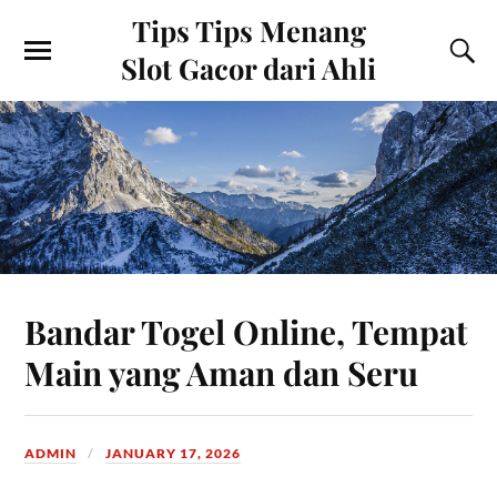
Tips Tips Menang
Slot Gacor dari Ahli
Bandar Togel Online, Tempat
Main yang Aman dan Seru
ADMIN
JANUARY 17, 2026