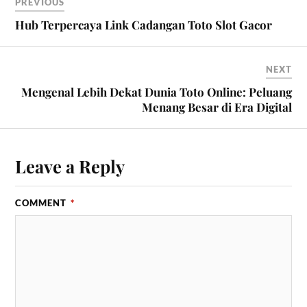
PREVIOUS
Hub Terpercaya Link Cadangan Toto Slot Gacor
NEXT
Mengenal Lebih Dekat Dunia Toto Online: Peluang
Menang Besar di Era Digital
Leave a Reply
COMMENT
*