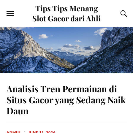
Tips Tips Menang
Slot Gacor dari Ahli
Analisis Tren Permainan di
Situs Gacor yang Sedang Naik
Daun
ADMIN
JUNE 11, 2026