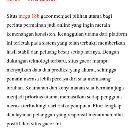
Situs
mega 188
gacor menjadi pilihan utama bagi
pecinta permainan judi online yang ingin meraih
kemenangan konsisten. Keunggulan utama dari platform
ini terletak pada sistem yang telah terbukti memberikan
hasil stabil dan peluang besar setiap harinya. Dengan
dukungan teknologi terbaru, situs gacor mampu
menyajikan data dan prediksi yang akurat, sehingga
pemain merasa lebih percaya diri saat memasang
taruhan. Keamanan dan kenyamanan saat bermain juga
menjadi prioritas utama, memastikan setiap pengguna
merasa terlindungi dari risiko penipuan. Fitur lengkap
dan layanan pelanggan yang responsif menambah nilai
positif dari situs gacor ini.