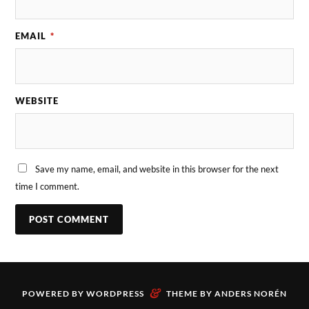
EMAIL
*
WEBSITE
Save my name, email, and website in this browser for the next
time I comment.
&
POWERED BY
WORDPRESS
THEME BY
ANDERS NORÉN