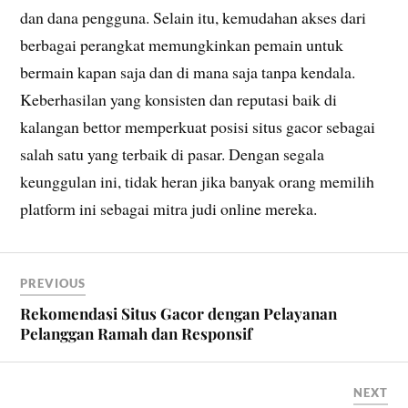
dan dana pengguna. Selain itu, kemudahan akses dari
berbagai perangkat memungkinkan pemain untuk
bermain kapan saja dan di mana saja tanpa kendala.
Keberhasilan yang konsisten dan reputasi baik di
kalangan bettor memperkuat posisi situs gacor sebagai
salah satu yang terbaik di pasar. Dengan segala
keunggulan ini, tidak heran jika banyak orang memilih
platform ini sebagai mitra judi online mereka.
PREVIOUS
Rekomendasi Situs Gacor dengan Pelayanan
Pelanggan Ramah dan Responsif
NEXT