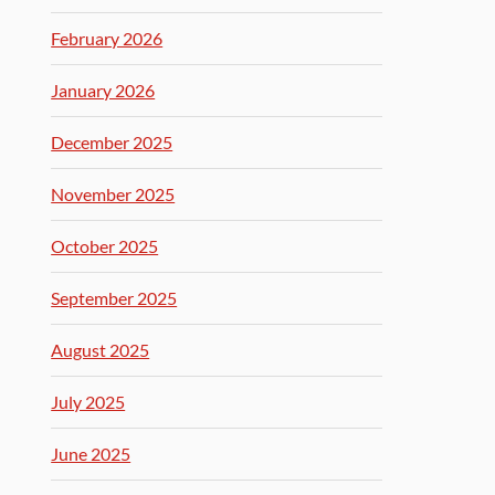
February 2026
January 2026
December 2025
November 2025
October 2025
September 2025
August 2025
July 2025
June 2025