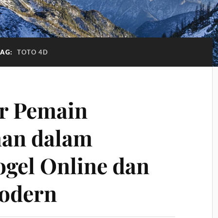
TAG:
TOTO 4D
ar Pemain
an dalam
gel Online dan
Modern