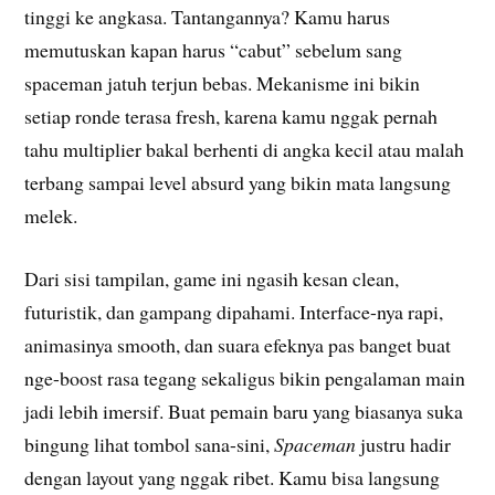
tinggi ke angkasa. Tantangannya? Kamu harus
memutuskan kapan harus “cabut” sebelum sang
spaceman jatuh terjun bebas. Mekanisme ini bikin
setiap ronde terasa fresh, karena kamu nggak pernah
tahu multiplier bakal berhenti di angka kecil atau malah
terbang sampai level absurd yang bikin mata langsung
melek.
Dari sisi tampilan, game ini ngasih kesan clean,
futuristik, dan gampang dipahami. Interface-nya rapi,
animasinya smooth, dan suara efeknya pas banget buat
nge-boost rasa tegang sekaligus bikin pengalaman main
jadi lebih imersif. Buat pemain baru yang biasanya suka
bingung lihat tombol sana-sini,
Spaceman
justru hadir
dengan layout yang nggak ribet. Kamu bisa langsung