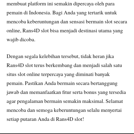
membuat platform ini semakin dipercaya oleh para
pemain di Indonesia. Bagi Anda yang tertarik untuk
mencoba keberuntungan dan sensasi bermain slot secara
online, Rans4D slot bisa menjadi destinasi utama yang
wajib dicoba.
Dengan segala kelebihan tersebut, tidak heran jika
Rans4D slot terus berkembang dan menjadi salah satu
situs slot online terpercaya yang diminati banyak
pemain. Pastikan Anda bermain secara bertanggung
jawab dan memanfaatkan fitur serta bonus yang tersedia
agar pengalaman bermain semakin maksimal. Selamat
mencoba dan semoga keberuntungan selalu menyertai
setiap putaran Anda di Rans4D slot!