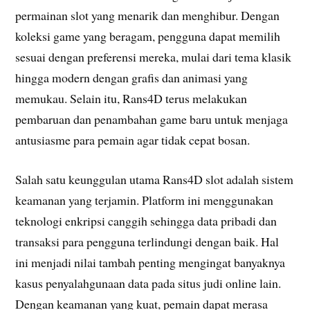
permainan slot yang menarik dan menghibur. Dengan
koleksi game yang beragam, pengguna dapat memilih
sesuai dengan preferensi mereka, mulai dari tema klasik
hingga modern dengan grafis dan animasi yang
memukau. Selain itu, Rans4D terus melakukan
pembaruan dan penambahan game baru untuk menjaga
antusiasme para pemain agar tidak cepat bosan.
Salah satu keunggulan utama Rans4D slot adalah sistem
keamanan yang terjamin. Platform ini menggunakan
teknologi enkripsi canggih sehingga data pribadi dan
transaksi para pengguna terlindungi dengan baik. Hal
ini menjadi nilai tambah penting mengingat banyaknya
kasus penyalahgunaan data pada situs judi online lain.
Dengan keamanan yang kuat, pemain dapat merasa