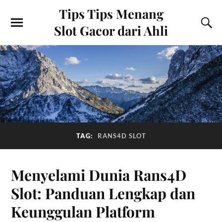
Tips Tips Menang
Slot Gacor dari Ahli
TAG:
RANS4D SLOT
Menyelami Dunia Rans4D
Slot: Panduan Lengkap dan
Keunggulan Platform