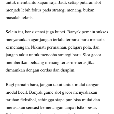
untuk membantu kapan saja. Jadi, setiap putaran slot
menjadi lebih fokus pada strategi menang, bukan
masalah teknis.
Selain itu, konsistensi juga kunci. Banyak pemain sukses
menyarankan agar jangan terlalu terburu-buru menarik
kemenangan. Nikmati permainan, pelajari pola, dan
jangan takut untuk mencoba strategi baru. Slot gacor
memberikan peluang menang terus-menerus jika
dimainkan dengan cerdas dan disiplin.
Bagi pemain baru, jangan takut untuk mulai dengan
modal kecil. Banyak game slot gacor menyediakan
taruhan fleksibel, sehingga siapa pun bisa mulai dan
merasakan sensasi kemenangan tanpa risiko besar.