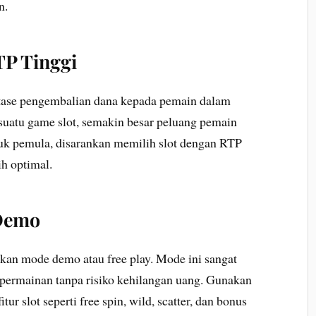
n.
TP Tinggi
ntase pengembalian dana kepada pemain dalam
suatu game slot, semakin besar peluang pemain
k pemula, disarankan memilih slot dengan RTP
h optimal.
 Demo
kan mode demo atau free play. Mode ini sangat
permainan tanpa risiko kehilangan uang. Gunakan
ur slot seperti free spin, wild, scatter, dan bonus