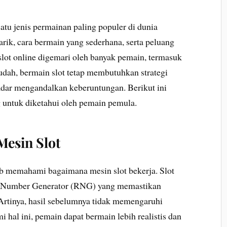
atu jenis permainan paling populer di dunia
arik, cara bermain yang sederhana, serta peluang
ot online digemari oleh banyak pemain, termasuk
dah, bermain slot tetap membutuhkan strategi
dar mengandalkan keberuntungan. Berikut ini
ng untuk diketahui oleh pemain pemula.
Mesin Slot
b memahami bagaimana mesin slot bekerja. Slot
 Number Generator (RNG) yang memastikan
. Artinya, hasil sebelumnya tidak memengaruhi
hal ini, pemain dapat bermain lebih realistis dan