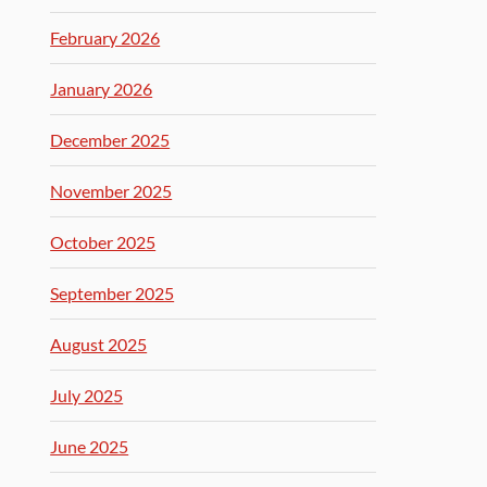
February 2026
January 2026
December 2025
November 2025
October 2025
September 2025
August 2025
July 2025
June 2025