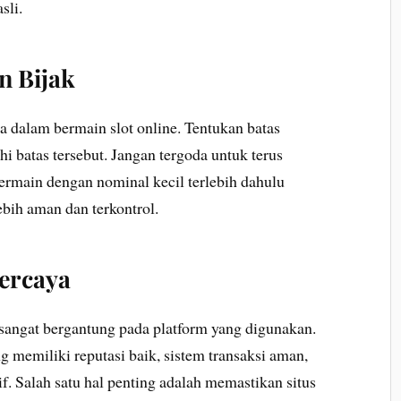
sli.
n Bijak
dalam bermain slot online. Tentukan batas
i batas tersebut. Jangan tergoda untuk terus
rmain dengan nominal kecil terlebih dahulu
ebih aman dan terkontrol.
percaya
ngat bergantung pada platform yang digunakan.
ng memiliki reputasi baik, sistem transaksi aman,
f. Salah satu hal penting adalah memastikan situs