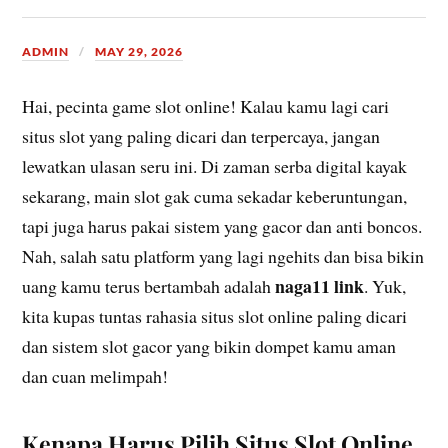
ADMIN
MAY 29, 2026
Hai, pecinta game slot online! Kalau kamu lagi cari
situs slot yang paling dicari dan terpercaya, jangan
lewatkan ulasan seru ini. Di zaman serba digital kayak
sekarang, main slot gak cuma sekadar keberuntungan,
tapi juga harus pakai sistem yang gacor dan anti boncos.
Nah, salah satu platform yang lagi ngehits dan bisa bikin
naga11 link
uang kamu terus bertambah adalah
. Yuk,
kita kupas tuntas rahasia situs slot online paling dicari
dan sistem slot gacor yang bikin dompet kamu aman
dan cuan melimpah!
Kenapa Harus Pilih Situs Slot Online