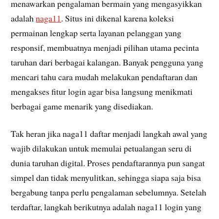
menawarkan pengalaman bermain yang mengasyikkan
adalah
naga11
. Situs ini dikenal karena koleksi
permainan lengkap serta layanan pelanggan yang
responsif, membuatnya menjadi pilihan utama pecinta
taruhan dari berbagai kalangan. Banyak pengguna yang
mencari tahu cara mudah melakukan pendaftaran dan
mengakses fitur login agar bisa langsung menikmati
berbagai game menarik yang disediakan.
Tak heran jika naga11 daftar menjadi langkah awal yang
wajib dilakukan untuk memulai petualangan seru di
dunia taruhan digital. Proses pendaftarannya pun sangat
simpel dan tidak menyulitkan, sehingga siapa saja bisa
bergabung tanpa perlu pengalaman sebelumnya. Setelah
terdaftar, langkah berikutnya adalah naga11 login yang