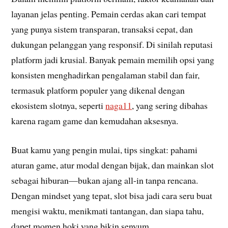
layanan jelas penting. Pemain cerdas akan cari tempat
yang punya sistem transparan, transaksi cepat, dan
dukungan pelanggan yang responsif. Di sinilah reputasi
platform jadi krusial. Banyak pemain memilih opsi yang
konsisten menghadirkan pengalaman stabil dan fair,
termasuk platform populer yang dikenal dengan
ekosistem slotnya, seperti
naga11
, yang sering dibahas
karena ragam game dan kemudahan aksesnya.
Buat kamu yang pengin mulai, tips singkat: pahami
aturan game, atur modal dengan bijak, dan mainkan slot
sebagai hiburan—bukan ajang all-in tanpa rencana.
Dengan mindset yang tepat, slot bisa jadi cara seru buat
mengisi waktu, menikmati tantangan, dan siapa tahu,
dapet momen hoki yang bikin senyum.