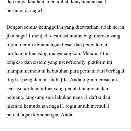
dan tanpa kendala, menambah kenyamanan saat
bermain di naga11.
Dengan semua keunggulan yang ditawarkan, tidak heran
jika naga11 menjadi destinasi utama bagi mereka yang
ingin meraih kemenangan besar dan pengalaman
taruhan online yang menyenangkan. Melalui fitur
lengkap dan sistem yang user-friendly, platform ini
mampu memenuhi kebutuhan para pemain dari berbagai
tingkat pengalaman. Jadi, jika Anda ingin merasakan
sensasi taruhan online yang penuh tantangan dan
peluang, langsung saja lakukan naga11 daftar dan
nikmati kemudahan naga11 login untuk memulai
petualangan kemenangan Anda!