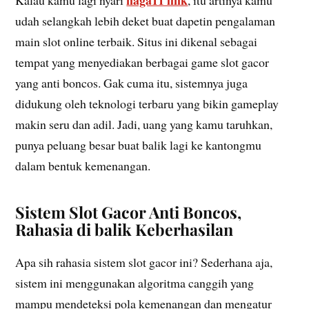
naga11 link
Kalau kamu lagi nyari
, itu artinya kamu
udah selangkah lebih deket buat dapetin pengalaman
main slot online terbaik. Situs ini dikenal sebagai
tempat yang menyediakan berbagai game slot gacor
yang anti boncos. Gak cuma itu, sistemnya juga
didukung oleh teknologi terbaru yang bikin gameplay
makin seru dan adil. Jadi, uang yang kamu taruhkan,
punya peluang besar buat balik lagi ke kantongmu
dalam bentuk kemenangan.
Sistem Slot Gacor Anti Boncos,
Rahasia di balik Keberhasilan
Apa sih rahasia sistem slot gacor ini? Sederhana aja,
sistem ini menggunakan algoritma canggih yang
mampu mendeteksi pola kemenangan dan mengatur