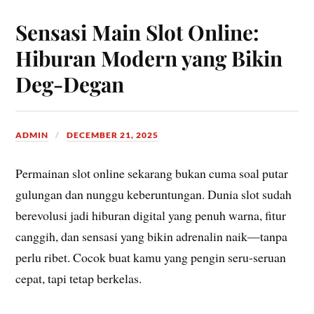
Sensasi Main Slot Online:
Hiburan Modern yang Bikin
Deg-Degan
ADMIN
DECEMBER 21, 2025
Permainan slot online sekarang bukan cuma soal putar
gulungan dan nunggu keberuntungan. Dunia slot sudah
berevolusi jadi hiburan digital yang penuh warna, fitur
canggih, dan sensasi yang bikin adrenalin naik—tanpa
perlu ribet. Cocok buat kamu yang pengin seru-seruan
cepat, tapi tetap berkelas.