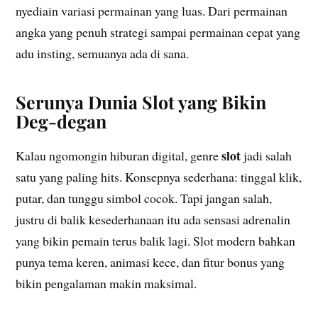
nyediain variasi permainan yang luas. Dari permainan
angka yang penuh strategi sampai permainan cepat yang
adu insting, semuanya ada di sana.
Serunya Dunia Slot yang Bikin
Deg-degan
slot
Kalau ngomongin hiburan digital, genre
jadi salah
satu yang paling hits. Konsepnya sederhana: tinggal klik,
putar, dan tunggu simbol cocok. Tapi jangan salah,
justru di balik kesederhanaan itu ada sensasi adrenalin
yang bikin pemain terus balik lagi. Slot modern bahkan
punya tema keren, animasi kece, dan fitur bonus yang
bikin pengalaman makin maksimal.