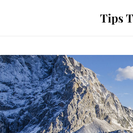
Tips T