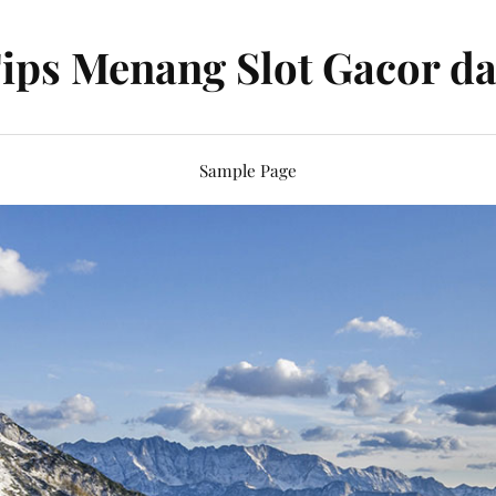
ips Menang Slot Gacor da
Sample Page