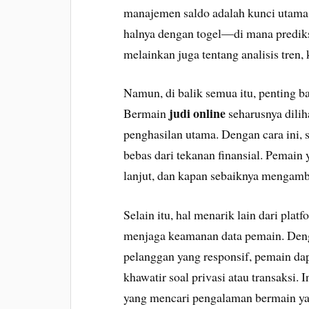
manajemen saldo adalah kunci utama
halnya dengan togel—di mana prediks
melainkan juga tentang analisis tren,
Namun, di balik semua itu, penting ba
judi online
Bermain
seharusnya dilih
penghasilan utama. Dengan cara ini, 
bebas dari tekanan finansial. Pemain 
lanjut, dan kapan sebaiknya mengambi
Selain itu, hal menarik lain dari pl
menjaga keamanan data pemain. Deng
pelanggan yang responsif, pemain da
khawatir soal privasi atau transaksi. 
yang mencari pengalaman bermain ya