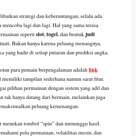
ibatkan strategi dan keberuntungan, selalu ada
 mencoba lagi dan lagi. Hal yang sama terasa
slot
togel
judi
ermainan seperti
,
, dan bentuk
inati. Bukan hanya karena peluang menangnya,
ka yang hadir di setiap putaran dan prediksi angka.
link
sorotan para pemain berpengalaman adalah
l memiliki tampilan sederhana namun sarat fitur.
gai pilihan permainan dengan sistem yang adil dan
an tak hanya datang dari bermain, melainkan juga
 memaksimalkan peluang kemenangan.
ar menekan tombol “spin” dan menunggu hasil.
ahami pola permainan, volatilitas mesin, dan