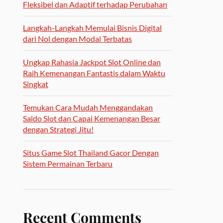
Fleksibel dan Adaptif terhadap Perubahan
Langkah-Langkah Memulai Bisnis Digital
dari Nol dengan Modal Terbatas
Ungkap Rahasia Jackpot Slot Online dan
Raih Kemenangan Fantastis dalam Waktu
Singkat
Temukan Cara Mudah Menggandakan
Saldo Slot dan Capai Kemenangan Besar
dengan Strategi Jitu!
Situs Game Slot Thailand Gacor Dengan
Sistem Permainan Terbaru
Recent Comments