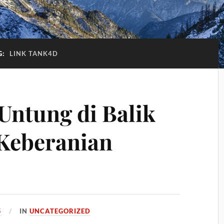
G:
LINK TANK4D
Untung di Balik
 Keberanian
5
IN
UNCATEGORIZED