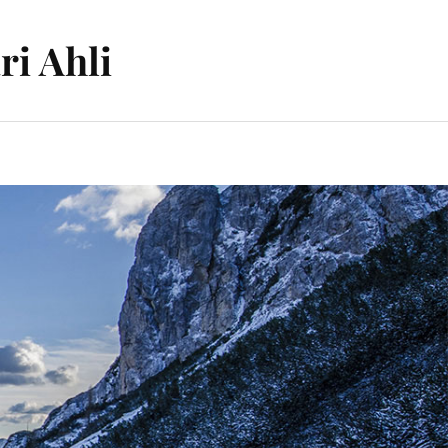
ri Ahli