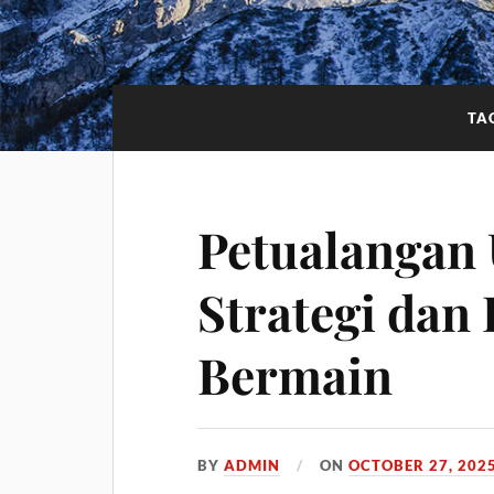
TA
Petualangan 
Strategi dan
Bermain
BY
ADMIN
ON
OCTOBER 27, 202