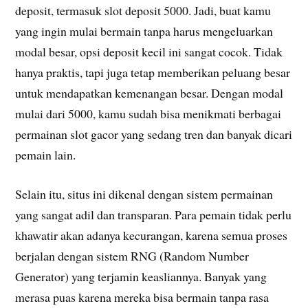
deposit, termasuk slot deposit 5000. Jadi, buat kamu
yang ingin mulai bermain tanpa harus mengeluarkan
modal besar, opsi deposit kecil ini sangat cocok. Tidak
hanya praktis, tapi juga tetap memberikan peluang besar
untuk mendapatkan kemenangan besar. Dengan modal
mulai dari 5000, kamu sudah bisa menikmati berbagai
permainan slot gacor yang sedang tren dan banyak dicari
pemain lain.
Selain itu, situs ini dikenal dengan sistem permainan
yang sangat adil dan transparan. Para pemain tidak perlu
khawatir akan adanya kecurangan, karena semua proses
berjalan dengan sistem RNG (Random Number
Generator) yang terjamin keasliannya. Banyak yang
merasa puas karena mereka bisa bermain tanpa rasa