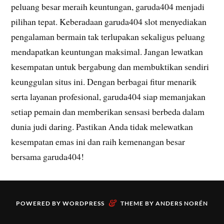
peluang besar meraih keuntungan, garuda404 menjadi
pilihan tepat. Keberadaan garuda404 slot menyediakan
pengalaman bermain tak terlupakan sekaligus peluang
mendapatkan keuntungan maksimal. Jangan lewatkan
kesempatan untuk bergabung dan membuktikan sendiri
keunggulan situs ini. Dengan berbagai fitur menarik
serta layanan profesional, garuda404 siap memanjakan
setiap pemain dan memberikan sensasi berbeda dalam
dunia judi daring. Pastikan Anda tidak melewatkan
kesempatan emas ini dan raih kemenangan besar
bersama garuda404!
&
POWERED BY
WORDPRESS
THEME BY
ANDERS NORÉN