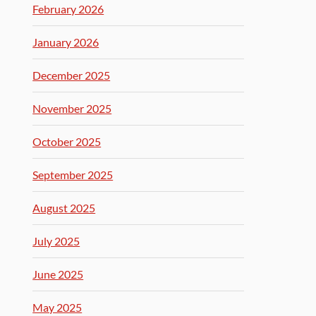
February 2026
January 2026
December 2025
November 2025
October 2025
September 2025
August 2025
July 2025
June 2025
May 2025