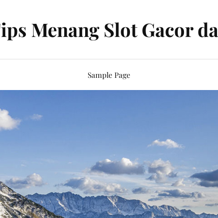
ips Menang Slot Gacor da
Sample Page