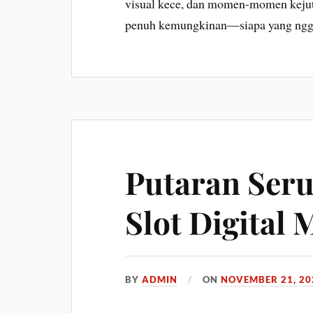
visual kece, dan momen-momen kejuta
penuh kemungkinan—siapa yang ngg
Putaran Seru
Slot Digital 
BY
ADMIN
ON
NOVEMBER 21, 20