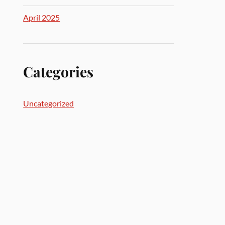
April 2025
Categories
Uncategorized