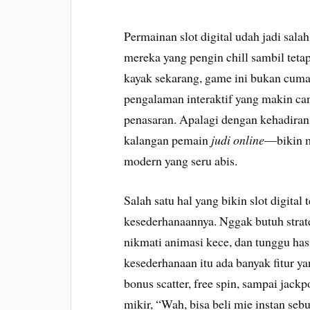
Permainan slot digital udah jadi salah
mereka yang pengin chill sambil teta
kayak sekarang, game ini bukan cuma 
pengalaman interaktif yang makin can
penasaran. Apalagi dengan kehadiran
kalangan pemain
judi online
—bikin m
modern yang seru abis.
Salah satu hal yang bikin slot digital
kesederhanaannya. Nggak butuh strateg
nikmati animasi kece, dan tunggu hasi
kesederhanaan itu ada banyak fitur ya
bonus scatter, free spin, sampai jackp
mikir, “Wah, bisa beli mie instan seb