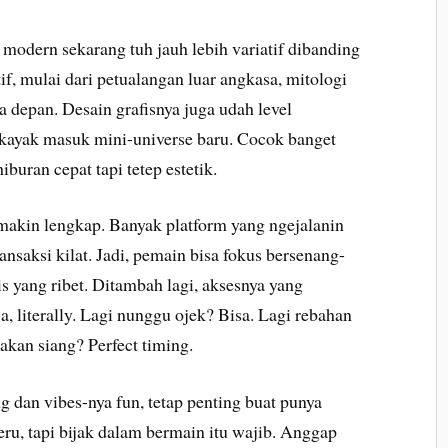
modern sekarang tuh jauh lebih variatif dibanding
f, mulai dari petualangan luar angkasa, mitologi
 depan. Desain grafisnya juga udah level
a kayak masuk mini-universe baru. Cocok banget
uran cepat tapi tetep estetik.
a makin lengkap. Banyak platform yang ngejalanin
ansaksi kilat. Jadi, pemain bisa fokus bersenang-
is yang ribet. Ditambah lagi, aksesnya yang
ja, literally. Lagi nunggu ojek? Bisa. Lagi rebahan
akan siang? Perfect timing.
dan vibes-nya fun, tetap penting buat punya
eru, tapi bijak dalam bermain itu wajib. Anggap