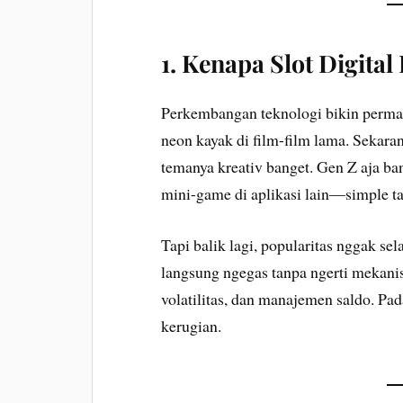
1. Kenapa Slot Digital
Perkembangan teknologi bikin permai
neon kayak di film-film lama. Sekara
temanya kreativ banget. Gen Z aja ba
mini-game di aplikasi lain—simple ta
Tapi balik lagi, popularitas nggak s
langsung ngegas tanpa ngerti mekanis
volatilitas, dan manajemen saldo. Pad
kerugian.