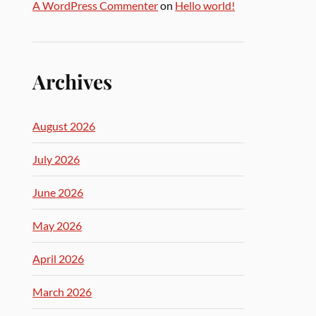
A WordPress Commenter
on
Hello world!
Archives
August 2026
July 2026
June 2026
May 2026
April 2026
March 2026