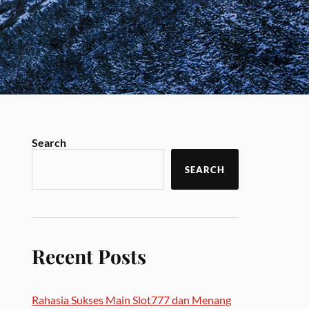
Search
SEARCH
Recent Posts
Rahasia Sukses Main Slot777 dan Menang