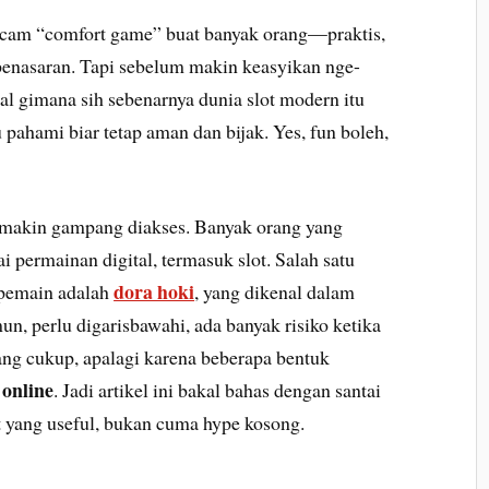
macam “comfort game” buat banyak orang—praktis,
 penasaran. Tapi sebelum makin keasyikan nge-
oal gimana sih sebenarnya dunia slot modern itu
 pahami biar tetap aman dan bijak. Yes, fun boleh,
an makin gampang diakses. Banyak orang yang
 permainan digital, termasuk slot. Salah satu
dora hoki
 pemain adalah
, yang dikenal dalam
un, perlu digarisbawahi, ada banyak risiko ketika
ng cukup, apalagi karena beberapa bentuk
 online
. Jadi artikel ini bakal bahas dengan santai
ht yang useful, bukan cuma hype kosong.