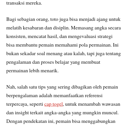
transaksi mereka.
Bagi sebagian orang, toto juga bisa menjadi ajang untuk
melatih kesabaran dan disiplin. Memasang angka secara
konsisten, mencatat hasil, dan mengevaluasi strategi
bisa membantu pemain memahami pola permainan. Ini
bukan sekadar soal menang atau kalah, tapi juga tentang
pengalaman dan proses belajar yang membuat
permainan lebih menarik.
Nah, salah satu tips yang sering dibagikan oleh pemain
berpengalaman adalah memanfaatkan referensi
terpercaya, seperti
cap togel
, untuk menambah wawasan
dan insight terkait angka-angka yang mungkin muncul.
Dengan pendekatan ini, pemain bisa menggabungkan