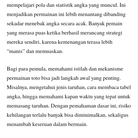
mempelajari pola dan statistik angka yang muncul. Ini
menjadikan permainan ini lebih menantang dibanding
sekadar menebak angka secara acak. Banyak pemain
yang merasa puas ketika berhasil merancang strategi
mereka sendiri, karena kemenangan terasa lebih
“manis” dan memuaskan.
Bagi para pemula, memahami istilah dan mekanisme
permainan toto bisa jadi langkah awal yang penting.
Misalnya, mengetahui jenis taruhan, cara membaca tabel
angka, hingga memahami kapan waktu yang tepat untuk
memasang taruhan. Dengan pemahaman dasar ini, risiko
kehilangan terlalu banyak bisa diminimalkan, sekaligus
menambah keseruan dalam bermain.