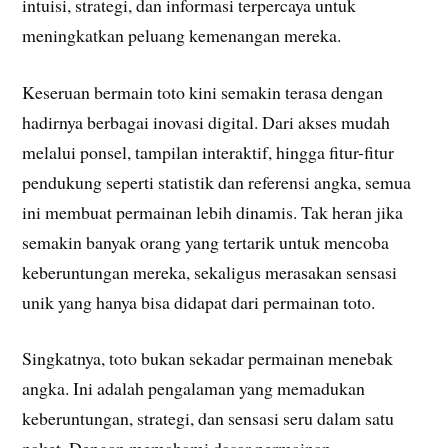
intuisi, strategi, dan informasi terpercaya untuk
meningkatkan peluang kemenangan mereka.
Keseruan bermain toto kini semakin terasa dengan
hadirnya berbagai inovasi digital. Dari akses mudah
melalui ponsel, tampilan interaktif, hingga fitur-fitur
pendukung seperti statistik dan referensi angka, semua
ini membuat permainan lebih dinamis. Tak heran jika
semakin banyak orang yang tertarik untuk mencoba
keberuntungan mereka, sekaligus merasakan sensasi
unik yang hanya bisa didapat dari permainan toto.
Singkatnya, toto bukan sekadar permainan menebak
angka. Ini adalah pengalaman yang memadukan
keberuntungan, strategi, dan sensasi seru dalam satu