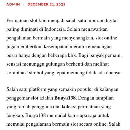
ADMIN
DECEMBER 21, 2025
Permainan slot kini menjadi salah satu hiburan digital
paling diminati di Indonesia. Selain menawarkan
pengalaman bermain yang menyenangkan, slot online
juga memberikan kesempatan meraih kemenangan
besar hanya dengan beberapa klik. Bagi banyak pemain,
sensasi menunggu gulungan berhenti dan melihat
kombinasi simbol yang tepat memang tidak ada duanya.
Salah satu platform yang semakin populer di kalangan
Buaya138
penggemar slot adalah
. Dengan tampilan
yang ramah pengguna dan koleksi permainan yang
lengkap, Buaya138 memudahkan siapa saja untuk
memulai pengalaman bermain slot secara online. Salah