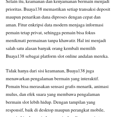
Selain itu, keamanan dan kenyamanan bermain menjadi
prioritas. Buaya138 memastikan setiap transaksi deposit
maupun penarikan dana diproses dengan cepat dan
aman. Fitur enkripsi data modern menjaga informasi
pemain tetap privat, sehingga pemain bisa fokus
menikmati permainan tanpa khawatir. Hal ini menjadi
salah satu alasan banyak orang kembali memilih
Buaya138 sebagai platform slot online andalan mereka.
Tidak hanya dari sisi keamanan, Buaya138 juga
menawarkan pengalaman bermain yang interaktif.
Pemain bisa merasakan sensasi grafis menarik, animasi
mulus, dan efek suara yang membawa pengalaman
bermain slot lebih hidup. Dengan tampilan yang
responsif, baik di desktop maupun perangkat mobile,