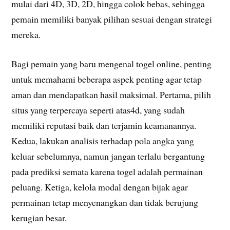
mulai dari 4D, 3D, 2D, hingga colok bebas, sehingga
pemain memiliki banyak pilihan sesuai dengan strategi
mereka.
Bagi pemain yang baru mengenal togel online, penting
untuk memahami beberapa aspek penting agar tetap
aman dan mendapatkan hasil maksimal. Pertama, pilih
situs yang terpercaya seperti atas4d, yang sudah
memiliki reputasi baik dan terjamin keamanannya.
Kedua, lakukan analisis terhadap pola angka yang
keluar sebelumnya, namun jangan terlalu bergantung
pada prediksi semata karena togel adalah permainan
peluang. Ketiga, kelola modal dengan bijak agar
permainan tetap menyenangkan dan tidak berujung
kerugian besar.