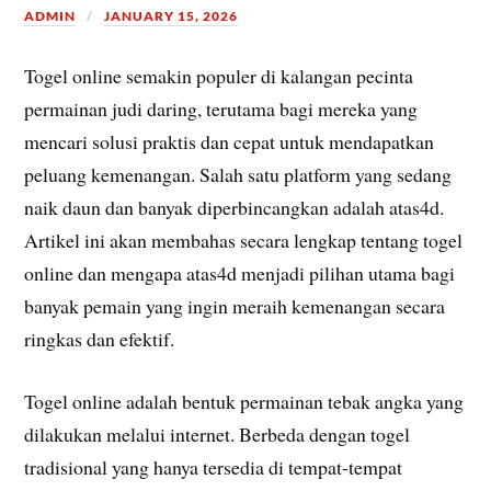
ADMIN
JANUARY 15, 2026
Togel online semakin populer di kalangan pecinta
permainan judi daring, terutama bagi mereka yang
mencari solusi praktis dan cepat untuk mendapatkan
peluang kemenangan. Salah satu platform yang sedang
naik daun dan banyak diperbincangkan adalah atas4d.
Artikel ini akan membahas secara lengkap tentang togel
online dan mengapa atas4d menjadi pilihan utama bagi
banyak pemain yang ingin meraih kemenangan secara
ringkas dan efektif.
Togel online adalah bentuk permainan tebak angka yang
dilakukan melalui internet. Berbeda dengan togel
tradisional yang hanya tersedia di tempat-tempat