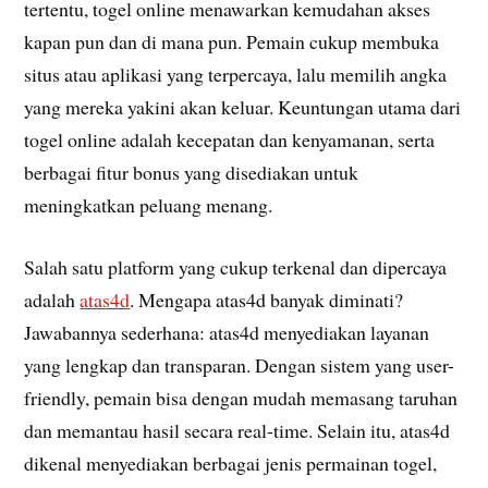
tertentu, togel online menawarkan kemudahan akses
kapan pun dan di mana pun. Pemain cukup membuka
situs atau aplikasi yang terpercaya, lalu memilih angka
yang mereka yakini akan keluar. Keuntungan utama dari
togel online adalah kecepatan dan kenyamanan, serta
berbagai fitur bonus yang disediakan untuk
meningkatkan peluang menang.
Salah satu platform yang cukup terkenal dan dipercaya
adalah
atas4d
. Mengapa atas4d banyak diminati?
Jawabannya sederhana: atas4d menyediakan layanan
yang lengkap dan transparan. Dengan sistem yang user-
friendly, pemain bisa dengan mudah memasang taruhan
dan memantau hasil secara real-time. Selain itu, atas4d
dikenal menyediakan berbagai jenis permainan togel,