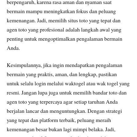
berpengaruh, karena rasa aman dan nyaman saat
bermain mampu meningkatkan fokus dan peluang
kemenangan. Jadi, memilih situs toto yang tepat dan
agen toto yang profesional adalah langkah awal yang
penting untuk mengoptimalkan pengalaman bermain
Anda.
Kesimpulannya, jika ingin mendapatkan pengalaman
bermain yang praktis, aman, dan lengkap, pastikan
untuk selalu login melalui waktogel atau wak togel yang
resmi. Jangan lupa juga untuk memilih bandar toto dan
agen toto yang terpercaya agar setiap taruhan Anda
berjalan lancar dan menguntungkan. Dengan strategi
yang tepat dan platform terbaik, peluang meraih
kemenangan besar bukan lagi mimpi belaka. Jadi,