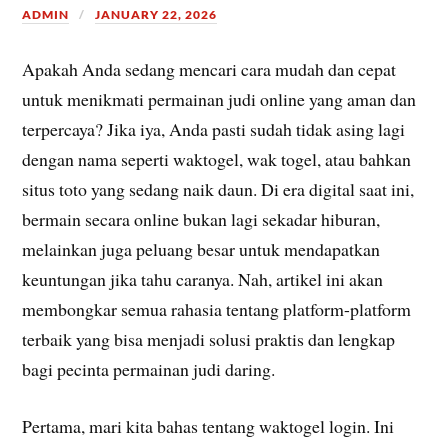
ADMIN
JANUARY 22, 2026
Apakah Anda sedang mencari cara mudah dan cepat
untuk menikmati permainan judi online yang aman dan
terpercaya? Jika iya, Anda pasti sudah tidak asing lagi
dengan nama seperti waktogel, wak togel, atau bahkan
situs toto yang sedang naik daun. Di era digital saat ini,
bermain secara online bukan lagi sekadar hiburan,
melainkan juga peluang besar untuk mendapatkan
keuntungan jika tahu caranya. Nah, artikel ini akan
membongkar semua rahasia tentang platform-platform
terbaik yang bisa menjadi solusi praktis dan lengkap
bagi pecinta permainan judi daring.
Pertama, mari kita bahas tentang waktogel login. Ini